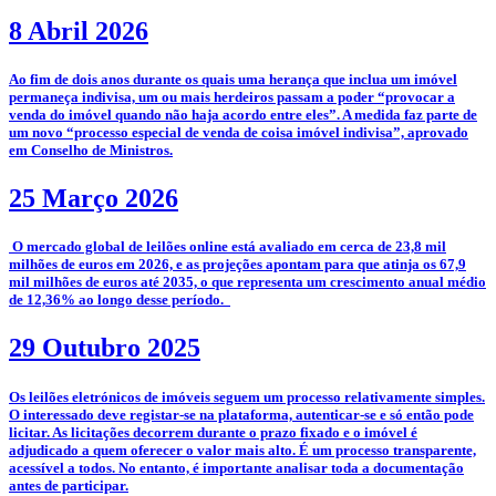
8 Abril 2026
­Ao fim de dois anos durante os quais uma herança que inclua um imóvel
permaneça indivisa, um ou mais herdeiros passam a poder “provocar a
venda do imóvel quando não haja acordo entre eles”. A medida faz parte de
um novo “processo especial de venda de coisa imóvel indivisa”, aprovado
em Conselho de Ministros.
25 Março 2026
­­ O mercado global de leilões online está avaliado em cerca de 23,8 mil
milhões de euros em 2026, e as projeções apontam para que atinja os 67,9
mil milhões de euros até 2035, o que representa um crescimento anual médio
de 12,36% ao longo desse período.
29 Outubro 2025
­­Os leilões eletrónicos de imóveis seguem um processo relativamente simples.
O interessado deve registar-se na plataforma, autenticar-se e só então pode
licitar. As licitações decorrem durante o prazo fixado e o imóvel é
adjudicado a quem oferecer o valor mais alto. É um processo transparente,
acessível a todos. No entanto, é importante analisar toda a documentação
antes de participar.