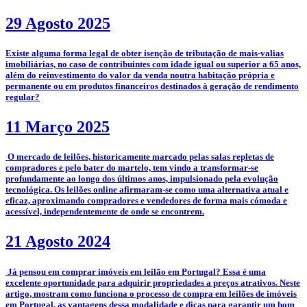
29 Agosto 2025
­Existe alguma forma legal de obter isenção de tributação de mais-valias
imobiliárias, no caso de contribuintes com idade igual ou superior a 65 anos,
além do reinvestimento do valor da venda noutra habitação própria e
permanente ou em produtos financeiros destinados à geração de rendimento
regular?
11 Março 2025
­­­­ O mercado de leilões, historicamente marcado pelas salas repletas de
compradores e pelo bater do martelo, tem vindo a transformar-se
profundamente ao longo dos últimos anos, impulsionado pela evolução
tecnológica. Os leilões online afirmaram-se como uma alternativa atual e
eficaz, aproximando compradores e vendedores de forma mais cómoda e
acessível, independentemente de onde se encontrem.
21 Agosto 2024
­ Já pensou em comprar imóveis em leilão em Portugal? Essa é uma
excelente oportunidade para adquirir propriedades a preços atrativos. Neste
artigo, mostram como funciona o processo de compra em leilões de imóveis
em Portugal, as vantagens dessa modalidade e dicas para garantir um bom