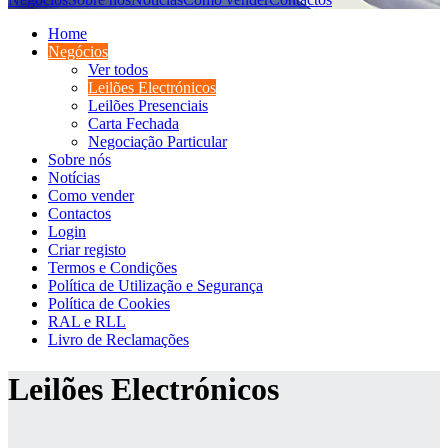
Home
Negócios
Ver todos
Leilões Electrónicos
Leilões Presenciais
Carta Fechada
Negociação Particular
Sobre nós
Notícias
Como vender
Contactos
Login
Criar registo
Termos e Condições
Política de Utilização e Segurança
Política de Cookies
RAL e RLL
Livro de Reclamações
Leilões Electrónicos