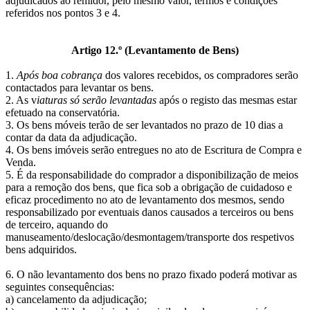
adjudicados ao remidor, pelo mesmo valor, termos e condições
referidos nos pontos 3 e 4.
Artigo 12.º (Levantamento de Bens)
1.
Após boa cobrança
dos valores recebidos, os compradores serão
contactados para levantar os bens.
2. As v
iaturas só serão levantadas
após o registo das mesmas estar
efetuado na conservatória.
3. Os bens móveis terão de ser levantados no prazo de 10 dias a
contar da data da adjudicação.
4. Os bens imóveis serão entregues no ato de Escritura de Compra e
Venda.
5. É da responsabilidade do comprador a disponibilização de meios
para a remoção dos bens, que fica sob a obrigação de cuidadoso e
eficaz procedimento no ato de levantamento dos mesmos, sendo
responsabilizado por eventuais danos causados a terceiros ou bens
de terceiro, aquando do
manuseamento/deslocação/desmontagem/transporte dos respetivos
bens adquiridos.
6. O não levantamento dos bens no prazo fixado poderá motivar as
seguintes consequências:
a) cancelamento da adjudicação;