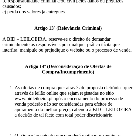
b) responsabilidade criminal e/ou civil pelos danos ou prejuízos
causados;
c) perda dos valores já entregues.
Artigo 13º (Relevância Criminal)
A BID – LEILOEIRA, reserva-se o direito de demandar
criminalmente os responsáveis por qualquer prática ilícita que
interfira, manipule ou prejudique o website ou o processo de venda.
Artigo 14º (Desconsideração de Ofertas de
Compra/Incumprimento)
As ofertas de compra quer através de proposta eletrónica quer
através de leilão online que sejam registadas no sítio
www.bidleiloeira.pt após o encerramento do processo de
venda poderão não ser consideradas para efeitos de
apuramento do melhor preço, cabendo à BID – LEILOEIRA
a decisão de tal facto com total poder discricionário.
O não pagamento do preço poderá motivar as seguintes