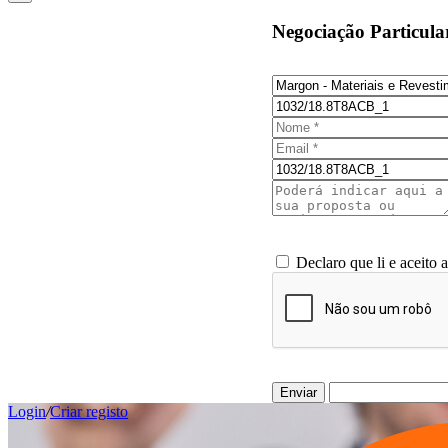
Negociação Particula
Declaro que li e aceito 
Enviar
Login
/
Criar registo