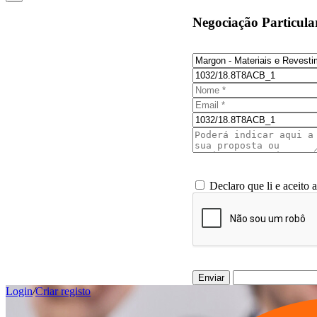
Negociação Particula
Declaro que li e aceito 
Enviar
Login
/
Criar registo