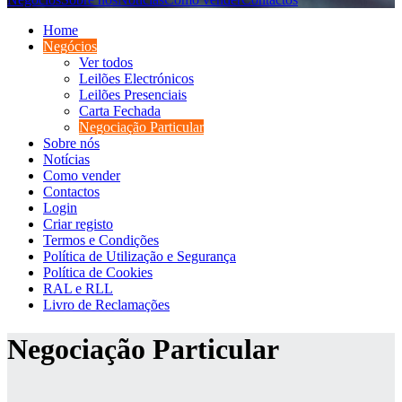
Home
Negócios
Ver todos
Leilões Electrónicos
Leilões Presenciais
Carta Fechada
Negociação Particular
Sobre nós
Notícias
Como vender
Contactos
Login
Criar registo
Termos e Condições
Política de Utilização e Segurança
Política de Cookies
RAL e RLL
Livro de Reclamações
Negociação Particular