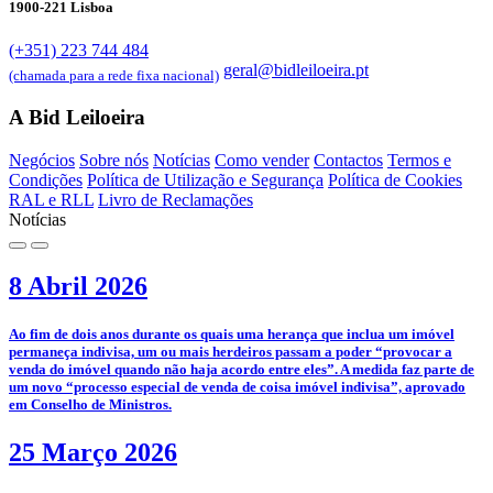
1900-221 Lisboa
(+351) 223 744 484
geral@bidleiloeira.pt
(chamada para a rede fixa nacional)
A Bid Leiloeira
Negócios
Sobre nós
Notícias
Como vender
Contactos
Termos e
Condições
Política de Utilização e Segurança
Política de Cookies
RAL e RLL
Livro de Reclamações
Notícias
8 Abril 2026
­Ao fim de dois anos durante os quais uma herança que inclua um imóvel
permaneça indivisa, um ou mais herdeiros passam a poder “provocar a
venda do imóvel quando não haja acordo entre eles”. A medida faz parte de
um novo “processo especial de venda de coisa imóvel indivisa”, aprovado
em Conselho de Ministros.
25 Março 2026