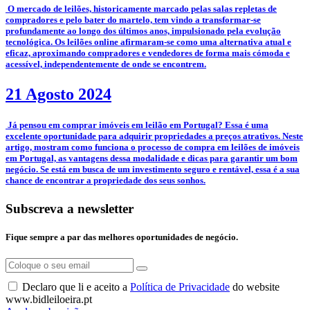
­­­­ O mercado de leilões, historicamente marcado pelas salas repletas de
compradores e pelo bater do martelo, tem vindo a transformar-se
profundamente ao longo dos últimos anos, impulsionado pela evolução
tecnológica. Os leilões online afirmaram-se como uma alternativa atual e
eficaz, aproximando compradores e vendedores de forma mais cómoda e
acessível, independentemente de onde se encontrem.
21 Agosto 2024
­ Já pensou em comprar imóveis em leilão em Portugal? Essa é uma
excelente oportunidade para adquirir propriedades a preços atrativos. Neste
artigo, mostram como funciona o processo de compra em leilões de imóveis
em Portugal, as vantagens dessa modalidade e dicas para garantir um bom
negócio. Se está em busca de um investimento seguro e rentável, essa é a sua
chance de encontrar a propriedade dos seus sonhos.
Subscreva a newsletter
Fique sempre a par das melhores oportunidades de negócio.
Declaro que li e aceito a
Política de Privacidade
do website
www.bidleiloeira.pt