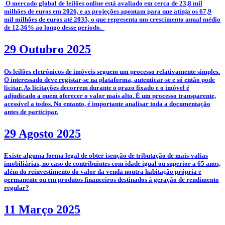
­­ O mercado global de leilões online está avaliado em cerca de 23,8 mil
milhões de euros em 2026, e as projeções apontam para que atinja os 67,9
mil milhões de euros até 2035, o que representa um crescimento anual médio
de 12,36% ao longo desse período.
29 Outubro 2025
­­Os leilões eletrónicos de imóveis seguem um processo relativamente simples.
O interessado deve registar-se na plataforma, autenticar-se e só então pode
licitar. As licitações decorrem durante o prazo fixado e o imóvel é
adjudicado a quem oferecer o valor mais alto. É um processo transparente,
acessível a todos. No entanto, é importante analisar toda a documentação
antes de participar.
29 Agosto 2025
­Existe alguma forma legal de obter isenção de tributação de mais-valias
imobiliárias, no caso de contribuintes com idade igual ou superior a 65 anos,
além do reinvestimento do valor da venda noutra habitação própria e
permanente ou em produtos financeiros destinados à geração de rendimento
regular?
11 Março 2025