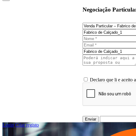
Negociação Particula
Declaro que li e aceito 
Enviar
Login
/
Criar registo