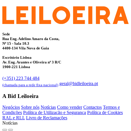
Sede
Rua Eng. Adelino Amaro da Costa,
Nº 15 - Sala 10.3
4400-134 Vila Nova de Gaia
Escritório Lisboa
Av. Eng. Arantes e Oliveira nº 3 R/C
1900-221 Lisboa
(+351) 223 744 484
geral@bidleiloeira.pt
(chamada para a rede fixa nacional)
A Bid Leiloeira
Negócios
Sobre nós
Notícias
Como vender
Contactos
Termos e
Condições
Política de Utilização e Segurança
Política de Cookies
RAL e RLL
Livro de Reclamações
Notícias