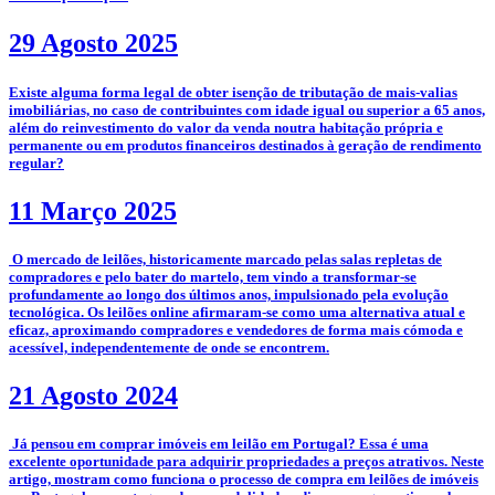
29 Agosto 2025
­Existe alguma forma legal de obter isenção de tributação de mais-valias
imobiliárias, no caso de contribuintes com idade igual ou superior a 65 anos,
além do reinvestimento do valor da venda noutra habitação própria e
permanente ou em produtos financeiros destinados à geração de rendimento
regular?
11 Março 2025
­­­­ O mercado de leilões, historicamente marcado pelas salas repletas de
compradores e pelo bater do martelo, tem vindo a transformar-se
profundamente ao longo dos últimos anos, impulsionado pela evolução
tecnológica. Os leilões online afirmaram-se como uma alternativa atual e
eficaz, aproximando compradores e vendedores de forma mais cómoda e
acessível, independentemente de onde se encontrem.
21 Agosto 2024
­ Já pensou em comprar imóveis em leilão em Portugal? Essa é uma
excelente oportunidade para adquirir propriedades a preços atrativos. Neste
artigo, mostram como funciona o processo de compra em leilões de imóveis