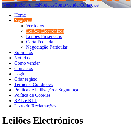
Negócios
Sobre nós
Notícias
Como vender
Contactos
Home
Negócios
Ver todos
Leilões Electrónicos
Leilões Presenciais
Carta Fechada
Negociação Particular
Sobre nós
Notícias
Como vender
Contactos
Login
Criar registo
Termos e Condições
Política de Utilização e Segurança
Política de Cookies
RAL e RLL
Livro de Reclamações
Leilões Electrónicos