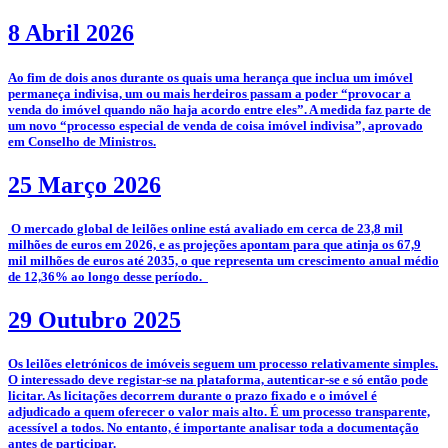
8 Abril 2026
­Ao fim de dois anos durante os quais uma herança que inclua um imóvel
permaneça indivisa, um ou mais herdeiros passam a poder “provocar a
venda do imóvel quando não haja acordo entre eles”. A medida faz parte de
um novo “processo especial de venda de coisa imóvel indivisa”, aprovado
em Conselho de Ministros.
25 Março 2026
­­ O mercado global de leilões online está avaliado em cerca de 23,8 mil
milhões de euros em 2026, e as projeções apontam para que atinja os 67,9
mil milhões de euros até 2035, o que representa um crescimento anual médio
de 12,36% ao longo desse período.
29 Outubro 2025
­­Os leilões eletrónicos de imóveis seguem um processo relativamente simples.
O interessado deve registar-se na plataforma, autenticar-se e só então pode
licitar. As licitações decorrem durante o prazo fixado e o imóvel é
adjudicado a quem oferecer o valor mais alto. É um processo transparente,
acessível a todos. No entanto, é importante analisar toda a documentação
antes de participar.