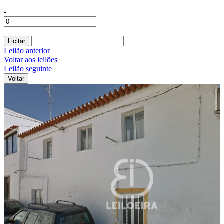
-
+
Licitar
Leilão anterior
Voltar aos leilões
Leilão seguinte
Voltar