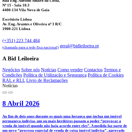
Rua Eng. Adelino Amaro da Costa,
Nº 15 - Sala 10.3
4400-134 Vila Nova de Gaia
Escritório Lisboa
Av. Eng. Arantes e Oliveira nº 3 R/C
1900-221 Lisboa
(+351) 223 744 484
geral@bidleiloeira.pt
(chamada para a rede fixa nacional)
A Bid Leiloeira
Negócios
Sobre nós
Notícias
Como vender
Contactos
Termos e
Condições
Política de Utilização e Segurança
Política de Cookies
RAL e RLL
Livro de Reclamações
Notícias
8 Abril 2026
­Ao fim de dois anos durante os quais uma herança que inclua um imóvel
permaneça indivisa, um ou mais herdeiros passam a poder “provocar a
venda do imóvel quando não haja acordo entre eles”. A medida faz parte de
um novo “processo especial de venda de coisa imóvel indivisa”, aprovado