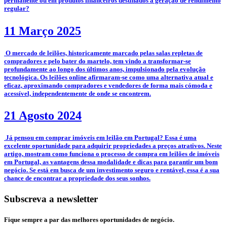
permanente ou em produtos financeiros destinados à geração de rendimento
regular?
11 Março 2025
­­­­ O mercado de leilões, historicamente marcado pelas salas repletas de
compradores e pelo bater do martelo, tem vindo a transformar-se
profundamente ao longo dos últimos anos, impulsionado pela evolução
tecnológica. Os leilões online afirmaram-se como uma alternativa atual e
eficaz, aproximando compradores e vendedores de forma mais cómoda e
acessível, independentemente de onde se encontrem.
21 Agosto 2024
­ Já pensou em comprar imóveis em leilão em Portugal? Essa é uma
excelente oportunidade para adquirir propriedades a preços atrativos. Neste
artigo, mostram como funciona o processo de compra em leilões de imóveis
em Portugal, as vantagens dessa modalidade e dicas para garantir um bom
negócio. Se está em busca de um investimento seguro e rentável, essa é a sua
chance de encontrar a propriedade dos seus sonhos.
Subscreva a newsletter
Fique sempre a par das melhores oportunidades de negócio.