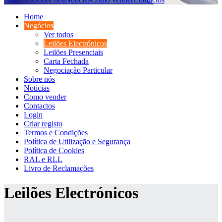
Home
Negócios
Ver todos
Leilões Electrónicos
Leilões Presenciais
Carta Fechada
Negociação Particular
Sobre nós
Notícias
Como vender
Contactos
Login
Criar registo
Termos e Condições
Política de Utilização e Segurança
Política de Cookies
RAL e RLL
Livro de Reclamações
Leilões Electrónicos