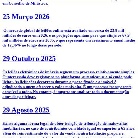
em Conselho de Ministros.
25 Março 2026
­­ O mercado global de leilões online está avaliado em cerca de 23,8 mil
milhões de euros em 2026, e as projeções apontam para que atinja os 67,9
mil milhões de euros até 2035, o que representa um crescimento anual médio
de 12,36% ao longo desse período.
29 Outubro 2025
­­Os leilões eletrónicos de imóveis seguem um processo relativamente simples.
O interessado deve registar-se na plataforma, autenticar-se e só então pode
licitar. As licitações decorrem durante o prazo fixado e o imóvel é
adjudicado a quem oferecer o valor mais alto. É um processo transparente,
acessível a todos. No entanto, é importante analisar toda a documentação
antes de participar.
29 Agosto 2025
­Existe alguma forma legal de obter isenção de tributação de mais-valias
imobiliárias, no caso de contribuintes com idade igual ou superior a 65 anos,
além do reinvestimento do valor da venda noutra habitação própria e