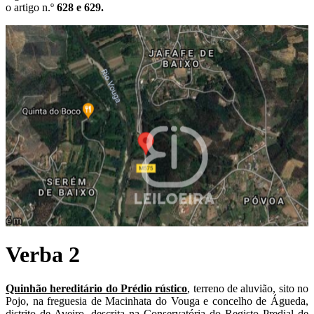
o artigo n.º
628 e 629.
Verba 2
Quinhão hereditário do Prédio rústico
, terreno de aluvião, sito no
Pojo, na freguesia de Macinhata do Vouga e concelho de Águeda,
distrito de Aveiro, descrita na Conservatória do Registo Predial de