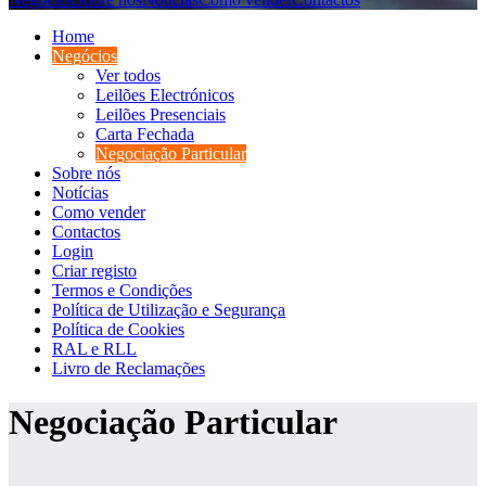
Home
Negócios
Ver todos
Leilões Electrónicos
Leilões Presenciais
Carta Fechada
Negociação Particular
Sobre nós
Notícias
Como vender
Contactos
Login
Criar registo
Termos e Condições
Política de Utilização e Segurança
Política de Cookies
RAL e RLL
Livro de Reclamações
Negociação Particular