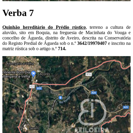
Verba 7
Quinhão hereditário do Prédio rústico
, terreno a cultura de
aluvião, sito em Boquia, na freguesia de Macinhata do Vouga e
concelho de Águeda, distrito de Aveiro, descrita na Conservatória
do Registo Predial de Águeda sob o n.º
3642/19970407
e inscrito na
matriz rústica sob o artigo n.º
714.