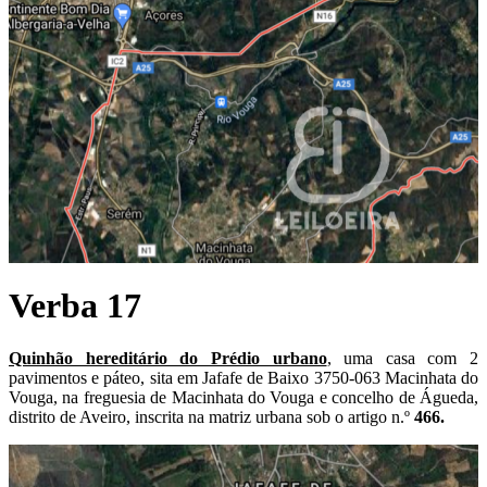
Verba 17
Quinhão hereditário do Prédio urbano
, uma casa com 2
pavimentos e páteo, sita em Jafafe de Baixo 3750-063 Macinhata do
Vouga, na freguesia de Macinhata do Vouga e concelho de Águeda,
distrito de Aveiro, inscrita na matriz urbana sob o artigo n.º
466.