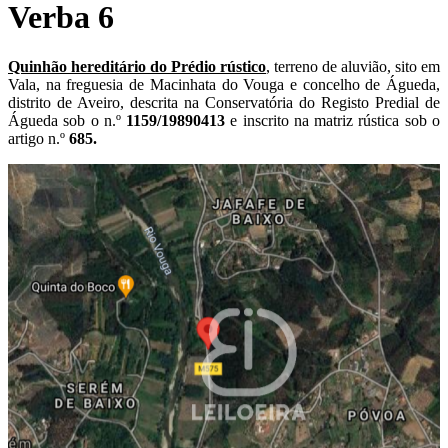
Verba 6
Quinhão hereditário do Prédio rústico
, terreno de aluvião, sito em
Vala, na freguesia de Macinhata do Vouga e concelho de Águeda,
distrito de Aveiro, descrita na Conservatória do Registo Predial de
Águeda sob o n.º
1159/19890413
e inscrito na matriz rústica sob o
artigo n.º
685.