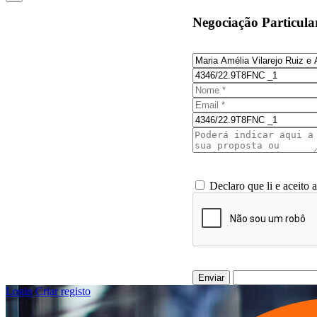
Negociação Particula
Declaro que li e aceito 
Enviar
Login
/
Criar registo