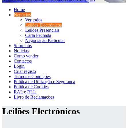
Home
Negócios
Ver todos
Leilões Electrónicos
Leilões Presenciais
Carta Fechada
Negociação Particular
Sobre nós
Notícias
Como vender
Contactos
Login
Criar registo
Termos e Condições
Política de Utilização e Segurança
Política de Cookies
RAL e RLL
Livro de Reclamações
Leilões Electrónicos