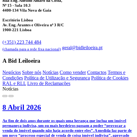
Rua Eng. Adelino Amaro da Costa,
Nº 15 - Sala 10.3
4400-134 Vila Nova de Gaia
Escritório Lisboa
Av. Eng. Arantes e Oliveira nº 3 R/C
1900-221 Lisboa
(+351) 223 744 484
geral@bidleiloeira.pt
(chamada para a rede fixa nacional)
A Bid Leiloeira
Negócios
Sobre nós
Notícias
Como vender
Contactos
Termos e
Condições
Política de Utilização e Segurança
Política de Cookies
RAL e RLL
Livro de Reclamações
Notícias
8 Abril 2026
­Ao fim de dois anos durante os quais uma herança que inclua um imóvel
permaneça indivisa, um ou mais herdeiros passam a poder “provocar a
venda do imóvel quando não haja acordo entre eles”. A medida faz parte de
um novo “processo especial de venda de coisa imóvel indivisa”, aprovado