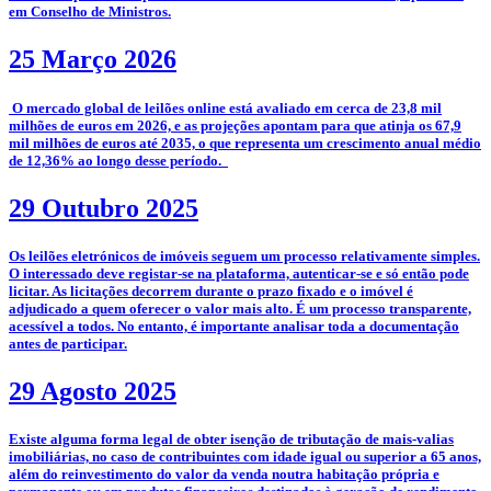
em Conselho de Ministros.
25 Março 2026
­­ O mercado global de leilões online está avaliado em cerca de 23,8 mil
milhões de euros em 2026, e as projeções apontam para que atinja os 67,9
mil milhões de euros até 2035, o que representa um crescimento anual médio
de 12,36% ao longo desse período.
29 Outubro 2025
­­Os leilões eletrónicos de imóveis seguem um processo relativamente simples.
O interessado deve registar-se na plataforma, autenticar-se e só então pode
licitar. As licitações decorrem durante o prazo fixado e o imóvel é
adjudicado a quem oferecer o valor mais alto. É um processo transparente,
acessível a todos. No entanto, é importante analisar toda a documentação
antes de participar.
29 Agosto 2025
­Existe alguma forma legal de obter isenção de tributação de mais-valias
imobiliárias, no caso de contribuintes com idade igual ou superior a 65 anos,
além do reinvestimento do valor da venda noutra habitação própria e