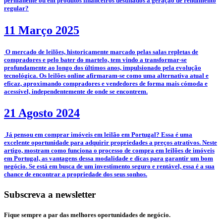
permanente ou em produtos financeiros destinados à geração de rendimento
regular?
11 Março 2025
­­­­ O mercado de leilões, historicamente marcado pelas salas repletas de
compradores e pelo bater do martelo, tem vindo a transformar-se
profundamente ao longo dos últimos anos, impulsionado pela evolução
tecnológica. Os leilões online afirmaram-se como uma alternativa atual e
eficaz, aproximando compradores e vendedores de forma mais cómoda e
acessível, independentemente de onde se encontrem.
21 Agosto 2024
­ Já pensou em comprar imóveis em leilão em Portugal? Essa é uma
excelente oportunidade para adquirir propriedades a preços atrativos. Neste
artigo, mostram como funciona o processo de compra em leilões de imóveis
em Portugal, as vantagens dessa modalidade e dicas para garantir um bom
negócio. Se está em busca de um investimento seguro e rentável, essa é a sua
chance de encontrar a propriedade dos seus sonhos.
Subscreva a newsletter
Fique sempre a par das melhores oportunidades de negócio.