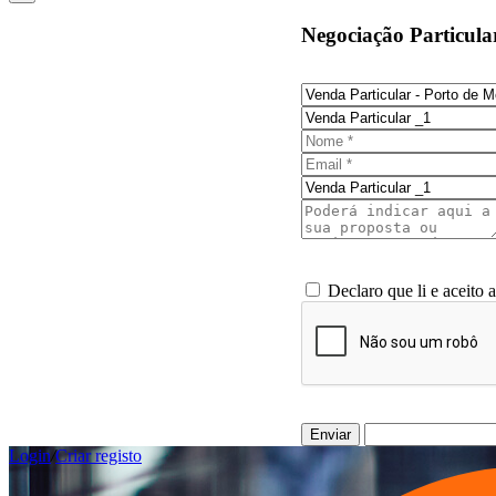
Negociação Particula
Declaro que li e aceito 
Enviar
Login
/
Criar registo