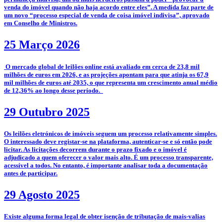
venda do imóvel quando não haja acordo entre eles”. A medida faz parte de
um novo “processo especial de venda de coisa imóvel indivisa”, aprovado
em Conselho de Ministros.
25 Março 2026
­­ O mercado global de leilões online está avaliado em cerca de 23,8 mil
milhões de euros em 2026, e as projeções apontam para que atinja os 67,9
mil milhões de euros até 2035, o que representa um crescimento anual médio
de 12,36% ao longo desse período.
29 Outubro 2025
­­Os leilões eletrónicos de imóveis seguem um processo relativamente simples.
O interessado deve registar-se na plataforma, autenticar-se e só então pode
licitar. As licitações decorrem durante o prazo fixado e o imóvel é
adjudicado a quem oferecer o valor mais alto. É um processo transparente,
acessível a todos. No entanto, é importante analisar toda a documentação
antes de participar.
29 Agosto 2025
­Existe alguma forma legal de obter isenção de tributação de mais-valias