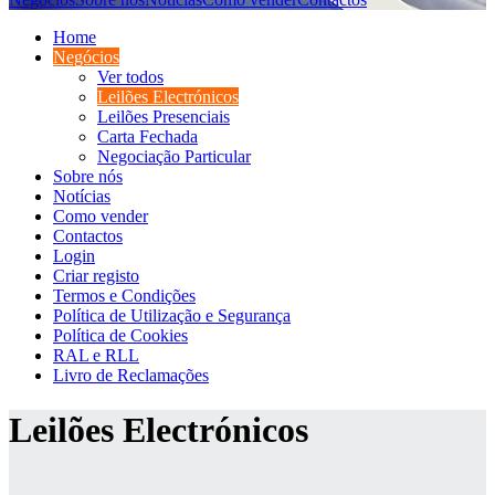
Home
Negócios
Ver todos
Leilões Electrónicos
Leilões Presenciais
Carta Fechada
Negociação Particular
Sobre nós
Notícias
Como vender
Contactos
Login
Criar registo
Termos e Condições
Política de Utilização e Segurança
Política de Cookies
RAL e RLL
Livro de Reclamações
Leilões Electrónicos