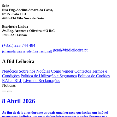
Sede
Rua Eng. Adelino Amaro da Costa,
Nº 15 - Sala 10.3
4400-134 Vila Nova de Gaia
Escritório Lisboa
Av. Eng. Arantes e Oliveira nº 3 R/C
1900-221 Lisboa
(+351) 223 744 484
geral@bidleiloeira.pt
(chamada para a rede fixa nacional)
A Bid Leiloeira
Negócios
Sobre nós
Notícias
Como vender
Contactos
Termos e
Condições
Política de Utilização e Segurança
Política de Cookies
RAL e RLL
Livro de Reclamações
Notícias
8 Abril 2026
­Ao fim de dois anos durante os quais uma herança que inclua um imóvel
permaneça indivisa, um ou mais herdeiros passam a poder “provocar a