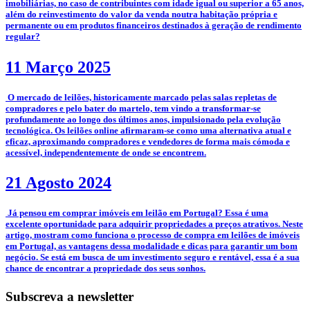
imobiliárias, no caso de contribuintes com idade igual ou superior a 65 anos,
além do reinvestimento do valor da venda noutra habitação própria e
permanente ou em produtos financeiros destinados à geração de rendimento
regular?
11 Março 2025
­­­­ O mercado de leilões, historicamente marcado pelas salas repletas de
compradores e pelo bater do martelo, tem vindo a transformar-se
profundamente ao longo dos últimos anos, impulsionado pela evolução
tecnológica. Os leilões online afirmaram-se como uma alternativa atual e
eficaz, aproximando compradores e vendedores de forma mais cómoda e
acessível, independentemente de onde se encontrem.
21 Agosto 2024
­ Já pensou em comprar imóveis em leilão em Portugal? Essa é uma
excelente oportunidade para adquirir propriedades a preços atrativos. Neste
artigo, mostram como funciona o processo de compra em leilões de imóveis
em Portugal, as vantagens dessa modalidade e dicas para garantir um bom
negócio. Se está em busca de um investimento seguro e rentável, essa é a sua
chance de encontrar a propriedade dos seus sonhos.
Subscreva a newsletter