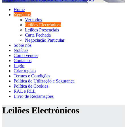
Home
Negócios
Ver todos
Leilões Electrónicos
Leilões Presenciais
Carta Fechada
Negociação Particular
Sobre nós
Notícias
Como vender
Contactos
Login
Criar registo
Termos e Condições
Política de Utilização e Segurança
Política de Cookies
RAL e RLL
Livro de Reclamações
Leilões Electrónicos