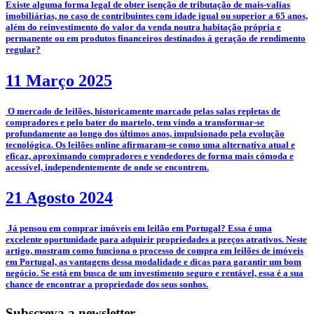
­Existe alguma forma legal de obter isenção de tributação de mais-valias
imobiliárias, no caso de contribuintes com idade igual ou superior a 65 anos,
além do reinvestimento do valor da venda noutra habitação própria e
permanente ou em produtos financeiros destinados à geração de rendimento
regular?
11 Março 2025
­­­­ O mercado de leilões, historicamente marcado pelas salas repletas de
compradores e pelo bater do martelo, tem vindo a transformar-se
profundamente ao longo dos últimos anos, impulsionado pela evolução
tecnológica. Os leilões online afirmaram-se como uma alternativa atual e
eficaz, aproximando compradores e vendedores de forma mais cómoda e
acessível, independentemente de onde se encontrem.
21 Agosto 2024
­ Já pensou em comprar imóveis em leilão em Portugal? Essa é uma
excelente oportunidade para adquirir propriedades a preços atrativos. Neste
artigo, mostram como funciona o processo de compra em leilões de imóveis
em Portugal, as vantagens dessa modalidade e dicas para garantir um bom
negócio. Se está em busca de um investimento seguro e rentável, essa é a sua
chance de encontrar a propriedade dos seus sonhos.
Subscreva a newsletter