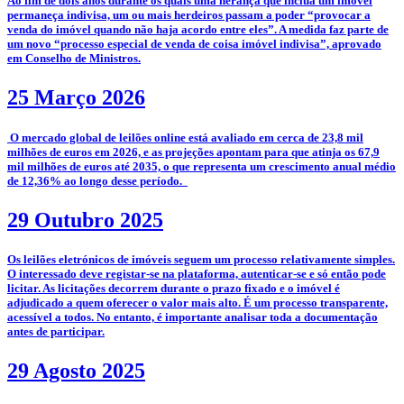
­Ao fim de dois anos durante os quais uma herança que inclua um imóvel
permaneça indivisa, um ou mais herdeiros passam a poder “provocar a
venda do imóvel quando não haja acordo entre eles”. A medida faz parte de
um novo “processo especial de venda de coisa imóvel indivisa”, aprovado
em Conselho de Ministros.
25 Março 2026
­­ O mercado global de leilões online está avaliado em cerca de 23,8 mil
milhões de euros em 2026, e as projeções apontam para que atinja os 67,9
mil milhões de euros até 2035, o que representa um crescimento anual médio
de 12,36% ao longo desse período.
29 Outubro 2025
­­Os leilões eletrónicos de imóveis seguem um processo relativamente simples.
O interessado deve registar-se na plataforma, autenticar-se e só então pode
licitar. As licitações decorrem durante o prazo fixado e o imóvel é
adjudicado a quem oferecer o valor mais alto. É um processo transparente,
acessível a todos. No entanto, é importante analisar toda a documentação
antes de participar.
29 Agosto 2025