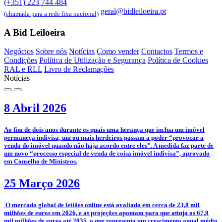
(+351) 223 744 484
geral@bidleiloeira.pt
(chamada para a rede fixa nacional)
A Bid Leiloeira
Negócios
Sobre nós
Notícias
Como vender
Contactos
Termos e
Condições
Política de Utilização e Segurança
Política de Cookies
RAL e RLL
Livro de Reclamações
Notícias
8 Abril 2026
­Ao fim de dois anos durante os quais uma herança que inclua um imóvel
permaneça indivisa, um ou mais herdeiros passam a poder “provocar a
venda do imóvel quando não haja acordo entre eles”. A medida faz parte de
um novo “processo especial de venda de coisa imóvel indivisa”, aprovado
em Conselho de Ministros.
25 Março 2026
­­ O mercado global de leilões online está avaliado em cerca de 23,8 mil
milhões de euros em 2026, e as projeções apontam para que atinja os 67,9
mil milhões de euros até 2035, o que representa um crescimento anual médio