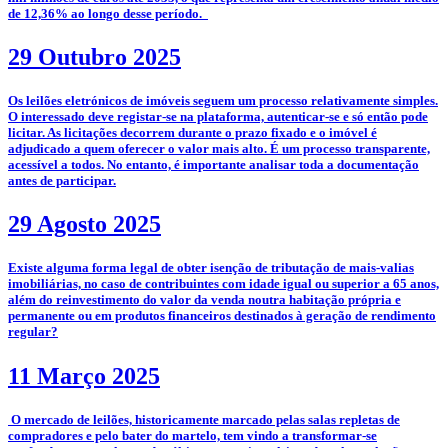
de 12,36% ao longo desse período.
29 Outubro 2025
­­Os leilões eletrónicos de imóveis seguem um processo relativamente simples.
O interessado deve registar-se na plataforma, autenticar-se e só então pode
licitar. As licitações decorrem durante o prazo fixado e o imóvel é
adjudicado a quem oferecer o valor mais alto. É um processo transparente,
acessível a todos. No entanto, é importante analisar toda a documentação
antes de participar.
29 Agosto 2025
­Existe alguma forma legal de obter isenção de tributação de mais-valias
imobiliárias, no caso de contribuintes com idade igual ou superior a 65 anos,
além do reinvestimento do valor da venda noutra habitação própria e
permanente ou em produtos financeiros destinados à geração de rendimento
regular?
11 Março 2025
­­­­ O mercado de leilões, historicamente marcado pelas salas repletas de
compradores e pelo bater do martelo, tem vindo a transformar-se