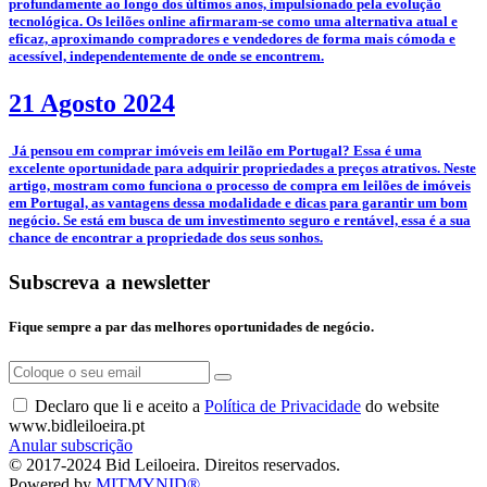
profundamente ao longo dos últimos anos, impulsionado pela evolução
tecnológica. Os leilões online afirmaram-se como uma alternativa atual e
eficaz, aproximando compradores e vendedores de forma mais cómoda e
acessível, independentemente de onde se encontrem.
21 Agosto 2024
­ Já pensou em comprar imóveis em leilão em Portugal? Essa é uma
excelente oportunidade para adquirir propriedades a preços atrativos. Neste
artigo, mostram como funciona o processo de compra em leilões de imóveis
em Portugal, as vantagens dessa modalidade e dicas para garantir um bom
negócio. Se está em busca de um investimento seguro e rentável, essa é a sua
chance de encontrar a propriedade dos seus sonhos.
Subscreva a newsletter
Fique sempre a par das melhores oportunidades de negócio.
Declaro que li e aceito a
Política de Privacidade
do website
www.bidleiloeira.pt
Anular subscrição
© 2017-2024 Bid Leiloeira. Direitos reservados.
Powered by
MITMYNID®