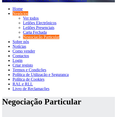
Home
Negócios
Ver todos
Leilões Electrónicos
Leilões Presenciais
Carta Fechada
Negociação Particular
Sobre nós
Notícias
Como vender
Contactos
Login
Criar registo
Termos e Condições
Política de Utilização e Segurança
Política de Cookies
RAL e RLL
Livro de Reclamações
Negociação Particular