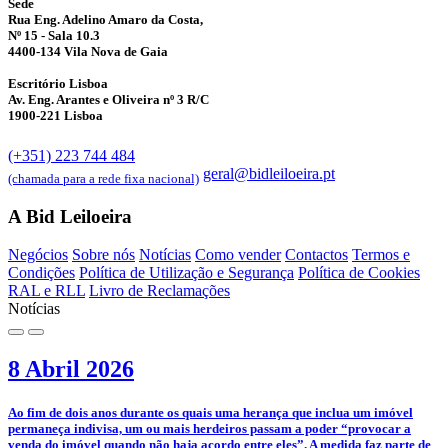
Sede
Rua Eng. Adelino Amaro da Costa,
Nº 15 - Sala 10.3
4400-134 Vila Nova de Gaia
Escritório Lisboa
Av. Eng. Arantes e Oliveira nº 3 R/C
1900-221 Lisboa
(+351) 223 744 484
geral@bidleiloeira.pt
(chamada para a rede fixa nacional)
A Bid Leiloeira
Negócios
Sobre nós
Notícias
Como vender
Contactos
Termos e
Condições
Política de Utilização e Segurança
Política de Cookies
RAL e RLL
Livro de Reclamações
Notícias
8 Abril 2026
­Ao fim de dois anos durante os quais uma herança que inclua um imóvel
permaneça indivisa, um ou mais herdeiros passam a poder “provocar a
venda do imóvel quando não haja acordo entre eles”. A medida faz parte de