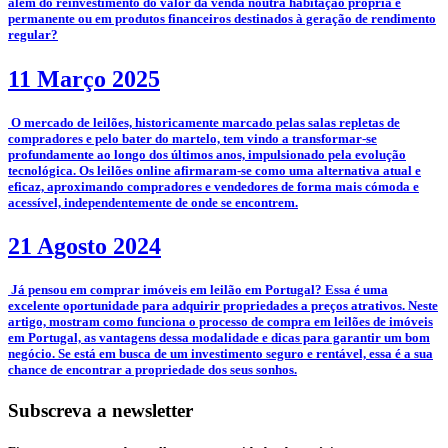
além do reinvestimento do valor da venda noutra habitação própria e
permanente ou em produtos financeiros destinados à geração de rendimento
regular?
11 Março 2025
­­­­ O mercado de leilões, historicamente marcado pelas salas repletas de
compradores e pelo bater do martelo, tem vindo a transformar-se
profundamente ao longo dos últimos anos, impulsionado pela evolução
tecnológica. Os leilões online afirmaram-se como uma alternativa atual e
eficaz, aproximando compradores e vendedores de forma mais cómoda e
acessível, independentemente de onde se encontrem.
21 Agosto 2024
­ Já pensou em comprar imóveis em leilão em Portugal? Essa é uma
excelente oportunidade para adquirir propriedades a preços atrativos. Neste
artigo, mostram como funciona o processo de compra em leilões de imóveis
em Portugal, as vantagens dessa modalidade e dicas para garantir um bom
negócio. Se está em busca de um investimento seguro e rentável, essa é a sua
chance de encontrar a propriedade dos seus sonhos.
Subscreva a newsletter