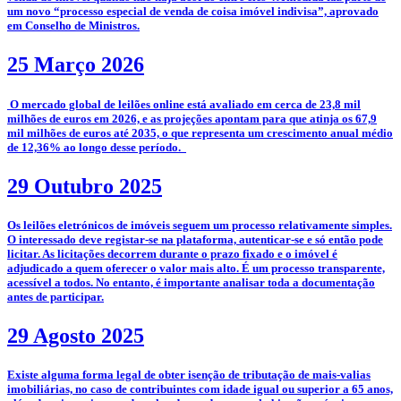
um novo “processo especial de venda de coisa imóvel indivisa”, aprovado
em Conselho de Ministros.
25 Março 2026
­­ O mercado global de leilões online está avaliado em cerca de 23,8 mil
milhões de euros em 2026, e as projeções apontam para que atinja os 67,9
mil milhões de euros até 2035, o que representa um crescimento anual médio
de 12,36% ao longo desse período.
29 Outubro 2025
­­Os leilões eletrónicos de imóveis seguem um processo relativamente simples.
O interessado deve registar-se na plataforma, autenticar-se e só então pode
licitar. As licitações decorrem durante o prazo fixado e o imóvel é
adjudicado a quem oferecer o valor mais alto. É um processo transparente,
acessível a todos. No entanto, é importante analisar toda a documentação
antes de participar.
29 Agosto 2025
­Existe alguma forma legal de obter isenção de tributação de mais-valias
imobiliárias, no caso de contribuintes com idade igual ou superior a 65 anos,