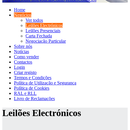
Home
Negócios
Ver todos
Leilões Electrónicos
Leilões Presenciais
Carta Fechada
Negociação Particular
Sobre nós
Notícias
Como vender
Contactos
Login
Criar registo
Termos e Condições
Política de Utilização e Segurança
Política de Cookies
RAL e RLL
Livro de Reclamações
Leilões Electrónicos