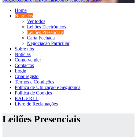
Home
Negócios
Ver todos
Leilões Electrónicos
Leilões Presenciais
Carta Fechada
Negociação Particular
Sobre nós
Notícias
Como vender
Contactos
Login
Criar registo
Termos e Condições
Política de Utilização e Segurança
Política de Cookies
RAL e RLL
Livro de Reclamações
Leilões Presenciais