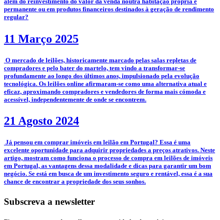
além do reinvestimento do valor da venda noutra habitação própria e
permanente ou em produtos financeiros destinados à geração de rendimento
regular?
11 Março 2025
­­­­ O mercado de leilões, historicamente marcado pelas salas repletas de
compradores e pelo bater do martelo, tem vindo a transformar-se
profundamente ao longo dos últimos anos, impulsionado pela evolução
tecnológica. Os leilões online afirmaram-se como uma alternativa atual e
eficaz, aproximando compradores e vendedores de forma mais cómoda e
acessível, independentemente de onde se encontrem.
21 Agosto 2024
­ Já pensou em comprar imóveis em leilão em Portugal? Essa é uma
excelente oportunidade para adquirir propriedades a preços atrativos. Neste
artigo, mostram como funciona o processo de compra em leilões de imóveis
em Portugal, as vantagens dessa modalidade e dicas para garantir um bom
negócio. Se está em busca de um investimento seguro e rentável, essa é a sua
chance de encontrar a propriedade dos seus sonhos.
Subscreva a newsletter