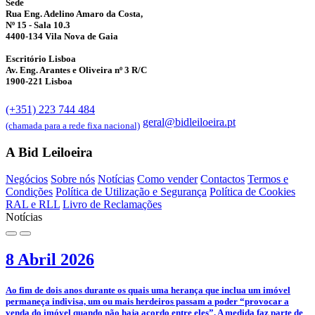
Sede
Rua Eng. Adelino Amaro da Costa,
Nº 15 - Sala 10.3
4400-134 Vila Nova de Gaia
Escritório Lisboa
Av. Eng. Arantes e Oliveira nº 3 R/C
1900-221 Lisboa
(+351) 223 744 484
geral@bidleiloeira.pt
(chamada para a rede fixa nacional)
A Bid Leiloeira
Negócios
Sobre nós
Notícias
Como vender
Contactos
Termos e
Condições
Política de Utilização e Segurança
Política de Cookies
RAL e RLL
Livro de Reclamações
Notícias
8 Abril 2026
­Ao fim de dois anos durante os quais uma herança que inclua um imóvel
permaneça indivisa, um ou mais herdeiros passam a poder “provocar a
venda do imóvel quando não haja acordo entre eles”. A medida faz parte de