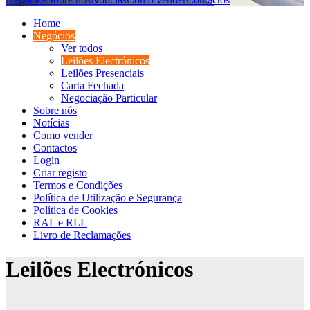
Home
Negócios
Ver todos
Leilões Electrónicos
Leilões Presenciais
Carta Fechada
Negociação Particular
Sobre nós
Notícias
Como vender
Contactos
Login
Criar registo
Termos e Condições
Política de Utilização e Segurança
Política de Cookies
RAL e RLL
Livro de Reclamações
Leilões Electrónicos