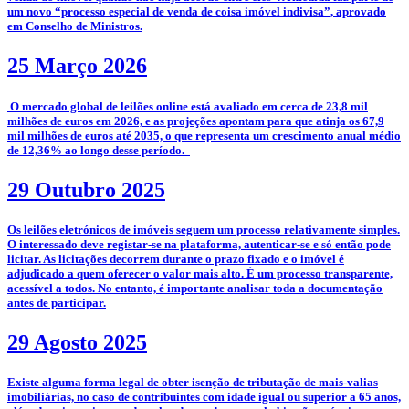
um novo “processo especial de venda de coisa imóvel indivisa”, aprovado
em Conselho de Ministros.
25 Março 2026
­­ O mercado global de leilões online está avaliado em cerca de 23,8 mil
milhões de euros em 2026, e as projeções apontam para que atinja os 67,9
mil milhões de euros até 2035, o que representa um crescimento anual médio
de 12,36% ao longo desse período.
29 Outubro 2025
­­Os leilões eletrónicos de imóveis seguem um processo relativamente simples.
O interessado deve registar-se na plataforma, autenticar-se e só então pode
licitar. As licitações decorrem durante o prazo fixado e o imóvel é
adjudicado a quem oferecer o valor mais alto. É um processo transparente,
acessível a todos. No entanto, é importante analisar toda a documentação
antes de participar.
29 Agosto 2025
­Existe alguma forma legal de obter isenção de tributação de mais-valias
imobiliárias, no caso de contribuintes com idade igual ou superior a 65 anos,