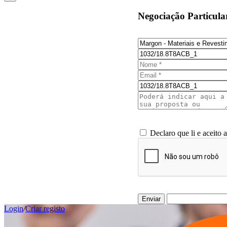
Negociação Particula
Declaro que li e aceito 
Enviar
Login
/
Criar registo