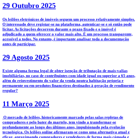
29 Outubro 2025
­­Os leilões eletrónicos de imóveis seguem um processo relativamente simples.
O interessado deve registar-se na plataforma, autenticar-se e só então pode
licitar. As licitações decorrem durante o prazo fixado e o imóvel é
adjudicado a quem oferecer o valor mais alto. É um processo transparente,
acessível a todos. No entanto, é importante analisar toda a documentação
antes de participar.
29 Agosto 2025
­Existe alguma forma legal de obter isenção de tributação de mais-valias
imobiliárias, no caso de contribuintes com idade igual ou superior a 65 anos,
além do reinvestimento do valor da venda noutra habitação própria e
permanente ou em produtos financeiros destinados à geração de rendimento
regular?
11 Março 2025
­­­­ O mercado de leilões, historicamente marcado pelas salas repletas de
compradores e pelo bater do martelo, tem vindo a transformar-se
profundamente ao longo dos últimos anos, impulsionado pela evolução
tecnológica. Os leilões online afirmaram-se como uma alternativa atual e
eficaz, aproximando compradores e vendedores de forma mais cómoda e