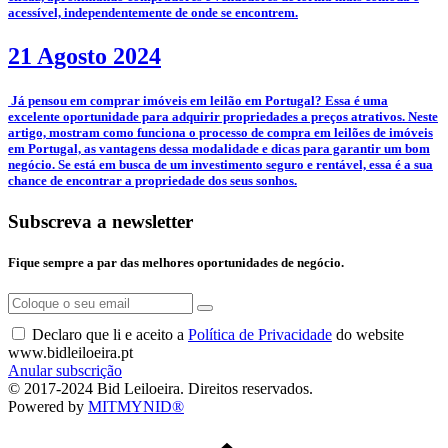
acessível, independentemente de onde se encontrem.
21 Agosto 2024
­ Já pensou em comprar imóveis em leilão em Portugal? Essa é uma
excelente oportunidade para adquirir propriedades a preços atrativos. Neste
artigo, mostram como funciona o processo de compra em leilões de imóveis
em Portugal, as vantagens dessa modalidade e dicas para garantir um bom
negócio. Se está em busca de um investimento seguro e rentável, essa é a sua
chance de encontrar a propriedade dos seus sonhos.
Subscreva a newsletter
Fique sempre a par das melhores oportunidades de negócio.
Declaro que li e aceito a
Política de Privacidade
do website
www.bidleiloeira.pt
Anular subscrição
© 2017-2024 Bid Leiloeira. Direitos reservados.
Powered by
MITMYNID®