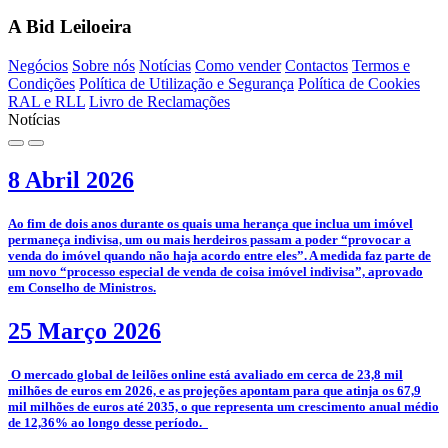
A Bid Leiloeira
Negócios
Sobre nós
Notícias
Como vender
Contactos
Termos e
Condições
Política de Utilização e Segurança
Política de Cookies
RAL e RLL
Livro de Reclamações
Notícias
8 Abril 2026
­Ao fim de dois anos durante os quais uma herança que inclua um imóvel
permaneça indivisa, um ou mais herdeiros passam a poder “provocar a
venda do imóvel quando não haja acordo entre eles”. A medida faz parte de
um novo “processo especial de venda de coisa imóvel indivisa”, aprovado
em Conselho de Ministros.
25 Março 2026
­­ O mercado global de leilões online está avaliado em cerca de 23,8 mil
milhões de euros em 2026, e as projeções apontam para que atinja os 67,9
mil milhões de euros até 2035, o que representa um crescimento anual médio
de 12,36% ao longo desse período.