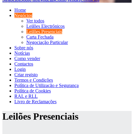
Home
Negócios
Ver todos
Leilões Electrónicos
Leilões Presenciais
Carta Fechada
Negociação Particular
Sobre nós
Notícias
Como vender
Contactos
Login
Criar registo
Termos e Condições
Política de Utilização e Segurança
Política de Cookies
RAL e RLL
Livro de Reclamações
Leilões Presenciais