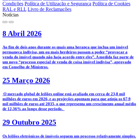
Condições
Política de Utilização e Segurança
Política de Cookies
RAL e RLL
Livro de Reclamações
Notícias
8 Abril 2026
­Ao fim de dois anos durante os quais uma herança que inclua um imóvel
permaneça indivisa, um ou mais herdeiros passam a poder “provocar a
venda do imóvel quando não haja acordo entre eles”. A medida faz parte de
um novo “processo especial de venda de coisa imóvel indivisa”, aprovado
em Conselho de Ministros.
25 Março 2026
­­ O mercado global de leilões online está avaliado em cerca de 23,8 mil
milhões de euros em 2026, e as projeções apontam para que atinja os 67,9
mil milhões de euros até 2035, o que representa um crescimento anual médio
de 12,36% ao longo desse período.
29 Outubro 2025
­­Os leilões eletrónicos de imóveis seguem um processo relativamente simples.