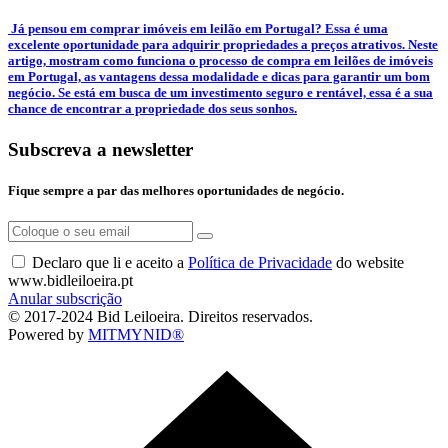
­ Já pensou em comprar imóveis em leilão em Portugal? Essa é uma
excelente oportunidade para adquirir propriedades a preços atrativos. Neste
artigo, mostram como funciona o processo de compra em leilões de imóveis
em Portugal, as vantagens dessa modalidade e dicas para garantir um bom
negócio. Se está em busca de um investimento seguro e rentável, essa é a sua
chance de encontrar a propriedade dos seus sonhos.
Subscreva a newsletter
Fique sempre a par das melhores oportunidades de negócio.
Declaro que li e aceito a
Política de Privacidade
do website
www.bidleiloeira.pt
Anular subscrição
© 2017-2024 Bid Leiloeira. Direitos reservados.
Powered by
MITMYNID®