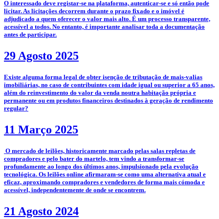
O interessado deve registar-se na plataforma, autenticar-se e só então pode
licitar. As licitações decorrem durante o prazo fixado e o imóvel é
adjudicado a quem oferecer o valor mais alto. É um processo transparente,
acessível a todos. No entanto, é importante analisar toda a documentação
antes de participar.
29 Agosto 2025
­Existe alguma forma legal de obter isenção de tributação de mais-valias
imobiliárias, no caso de contribuintes com idade igual ou superior a 65 anos,
além do reinvestimento do valor da venda noutra habitação própria e
permanente ou em produtos financeiros destinados à geração de rendimento
regular?
11 Março 2025
­­­­ O mercado de leilões, historicamente marcado pelas salas repletas de
compradores e pelo bater do martelo, tem vindo a transformar-se
profundamente ao longo dos últimos anos, impulsionado pela evolução
tecnológica. Os leilões online afirmaram-se como uma alternativa atual e
eficaz, aproximando compradores e vendedores de forma mais cómoda e
acessível, independentemente de onde se encontrem.
21 Agosto 2024