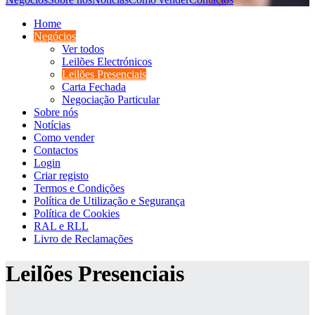
Home
Negócios
Ver todos
Leilões Electrónicos
Leilões Presenciais
Carta Fechada
Negociação Particular
Sobre nós
Notícias
Como vender
Contactos
Login
Criar registo
Termos e Condições
Política de Utilização e Segurança
Política de Cookies
RAL e RLL
Livro de Reclamações
Leilões Presenciais