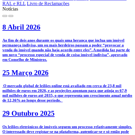
RAL e RLL
Livro de Reclamações
Notícias
8 Abril 2026
­Ao fim de dois anos durante os quais uma herança que inclua um imóvel
permaneça indivisa, um ou mais herdeiros passam a poder “provocar a
venda do imóvel quando não haja acordo entre eles”. A medida faz parte de
um novo “processo especial de venda de coisa imóvel indivisa”, aprovado
em Conselho de Ministros.
25 Março 2026
­­ O mercado global de leilões online está avaliado em cerca de 23,8 mil
milhões de euros em 2026, e as projeções apontam para que atinja os 67,9
mil milhões de euros até 2035, o que representa um crescimento anual médio
de 12,36% ao longo desse período.
29 Outubro 2025
­­Os leilões eletrónicos de imóveis seguem um processo relativamente simples.
O interessado deve registar-se na plataforma, autenticar-se e só então pode