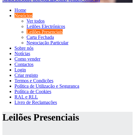
Home
Negócios
Ver todos
Leilões Electrónicos
Leilões Presenciais
Carta Fechada
Negociação Particular
Sobre nós
Notícias
Como vender
Contactos
Login
Criar registo
Termos e Condições
Política de Utilização e Segurança
Política de Cookies
RAL e RLL
Livro de Reclamações
Leilões Presenciais