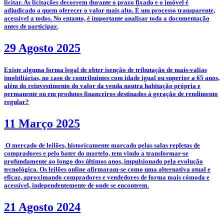
licitar. As licitações decorrem durante o prazo fixado e o imóvel é
adjudicado a quem oferecer o valor mais alto. É um processo transparente,
acessível a todos. No entanto, é importante analisar toda a documentação
antes de participar.
29 Agosto 2025
­Existe alguma forma legal de obter isenção de tributação de mais-valias
imobiliárias, no caso de contribuintes com idade igual ou superior a 65 anos,
além do reinvestimento do valor da venda noutra habitação própria e
permanente ou em produtos financeiros destinados à geração de rendimento
regular?
11 Março 2025
­­­­ O mercado de leilões, historicamente marcado pelas salas repletas de
compradores e pelo bater do martelo, tem vindo a transformar-se
profundamente ao longo dos últimos anos, impulsionado pela evolução
tecnológica. Os leilões online afirmaram-se como uma alternativa atual e
eficaz, aproximando compradores e vendedores de forma mais cómoda e
acessível, independentemente de onde se encontrem.
21 Agosto 2024