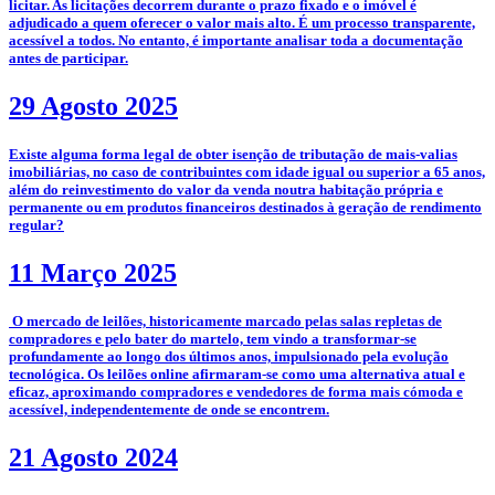
licitar. As licitações decorrem durante o prazo fixado e o imóvel é
adjudicado a quem oferecer o valor mais alto. É um processo transparente,
acessível a todos. No entanto, é importante analisar toda a documentação
antes de participar.
29 Agosto 2025
­Existe alguma forma legal de obter isenção de tributação de mais-valias
imobiliárias, no caso de contribuintes com idade igual ou superior a 65 anos,
além do reinvestimento do valor da venda noutra habitação própria e
permanente ou em produtos financeiros destinados à geração de rendimento
regular?
11 Março 2025
­­­­ O mercado de leilões, historicamente marcado pelas salas repletas de
compradores e pelo bater do martelo, tem vindo a transformar-se
profundamente ao longo dos últimos anos, impulsionado pela evolução
tecnológica. Os leilões online afirmaram-se como uma alternativa atual e
eficaz, aproximando compradores e vendedores de forma mais cómoda e
acessível, independentemente de onde se encontrem.
21 Agosto 2024