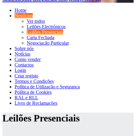
Home
Negócios
Ver todos
Leilões Electrónicos
Leilões Presenciais
Carta Fechada
Negociação Particular
Sobre nós
Notícias
Como vender
Contactos
Login
Criar registo
Termos e Condições
Política de Utilização e Segurança
Política de Cookies
RAL e RLL
Livro de Reclamações
Leilões Presenciais