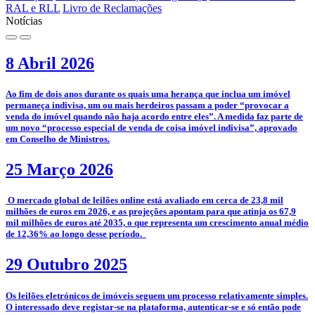
RAL e RLL
Livro de Reclamações
Notícias
8 Abril 2026
­Ao fim de dois anos durante os quais uma herança que inclua um imóvel
permaneça indivisa, um ou mais herdeiros passam a poder “provocar a
venda do imóvel quando não haja acordo entre eles”. A medida faz parte de
um novo “processo especial de venda de coisa imóvel indivisa”, aprovado
em Conselho de Ministros.
25 Março 2026
­­ O mercado global de leilões online está avaliado em cerca de 23,8 mil
milhões de euros em 2026, e as projeções apontam para que atinja os 67,9
mil milhões de euros até 2035, o que representa um crescimento anual médio
de 12,36% ao longo desse período.
29 Outubro 2025
­­Os leilões eletrónicos de imóveis seguem um processo relativamente simples.
O interessado deve registar-se na plataforma, autenticar-se e só então pode