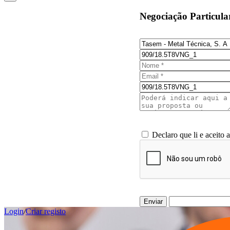
Negociação Particula
Declaro que li e aceito 
Enviar
Login
/
Criar registo