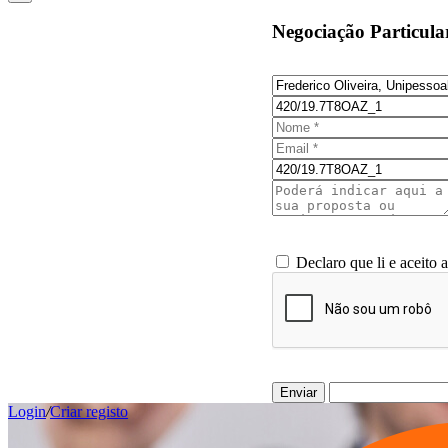
Negociação Particula
Declaro que li e aceito 
Enviar
Login
/
Criar registo