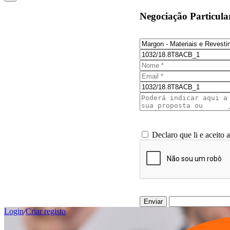
Negociação Particula
Declaro que li e aceito 
Enviar
Login
/
Criar registo