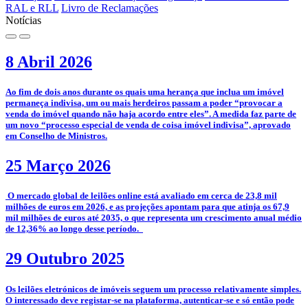
RAL e RLL
Livro de Reclamações
Notícias
8 Abril 2026
­Ao fim de dois anos durante os quais uma herança que inclua um imóvel
permaneça indivisa, um ou mais herdeiros passam a poder “provocar a
venda do imóvel quando não haja acordo entre eles”. A medida faz parte de
um novo “processo especial de venda de coisa imóvel indivisa”, aprovado
em Conselho de Ministros.
25 Março 2026
­­ O mercado global de leilões online está avaliado em cerca de 23,8 mil
milhões de euros em 2026, e as projeções apontam para que atinja os 67,9
mil milhões de euros até 2035, o que representa um crescimento anual médio
de 12,36% ao longo desse período.
29 Outubro 2025
­­Os leilões eletrónicos de imóveis seguem um processo relativamente simples.
O interessado deve registar-se na plataforma, autenticar-se e só então pode