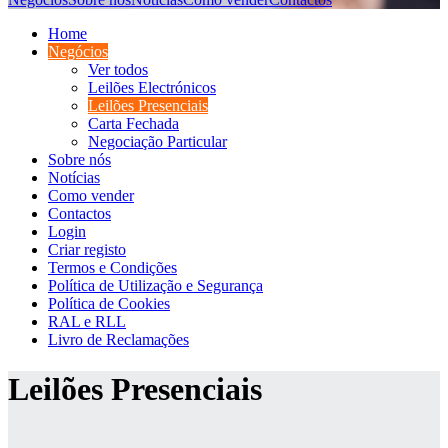
Home
Negócios
Ver todos
Leilões Electrónicos
Leilões Presenciais
Carta Fechada
Negociação Particular
Sobre nós
Notícias
Como vender
Contactos
Login
Criar registo
Termos e Condições
Política de Utilização e Segurança
Política de Cookies
RAL e RLL
Livro de Reclamações
Leilões Presenciais