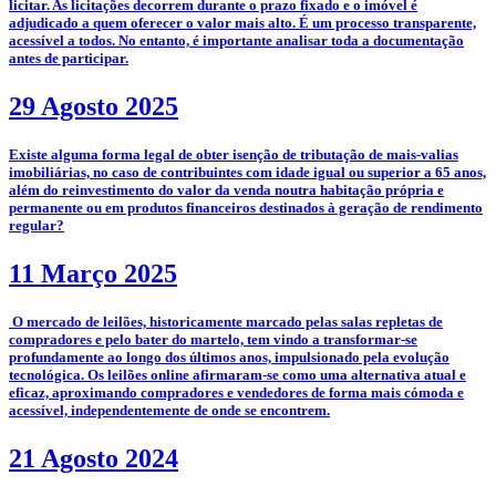
licitar. As licitações decorrem durante o prazo fixado e o imóvel é
adjudicado a quem oferecer o valor mais alto. É um processo transparente,
acessível a todos. No entanto, é importante analisar toda a documentação
antes de participar.
29 Agosto 2025
­Existe alguma forma legal de obter isenção de tributação de mais-valias
imobiliárias, no caso de contribuintes com idade igual ou superior a 65 anos,
além do reinvestimento do valor da venda noutra habitação própria e
permanente ou em produtos financeiros destinados à geração de rendimento
regular?
11 Março 2025
­­­­ O mercado de leilões, historicamente marcado pelas salas repletas de
compradores e pelo bater do martelo, tem vindo a transformar-se
profundamente ao longo dos últimos anos, impulsionado pela evolução
tecnológica. Os leilões online afirmaram-se como uma alternativa atual e
eficaz, aproximando compradores e vendedores de forma mais cómoda e
acessível, independentemente de onde se encontrem.
21 Agosto 2024