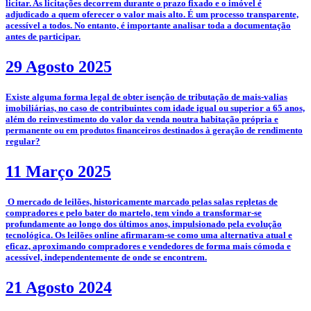
licitar. As licitações decorrem durante o prazo fixado e o imóvel é
adjudicado a quem oferecer o valor mais alto. É um processo transparente,
acessível a todos. No entanto, é importante analisar toda a documentação
antes de participar.
29 Agosto 2025
­Existe alguma forma legal de obter isenção de tributação de mais-valias
imobiliárias, no caso de contribuintes com idade igual ou superior a 65 anos,
além do reinvestimento do valor da venda noutra habitação própria e
permanente ou em produtos financeiros destinados à geração de rendimento
regular?
11 Março 2025
­­­­ O mercado de leilões, historicamente marcado pelas salas repletas de
compradores e pelo bater do martelo, tem vindo a transformar-se
profundamente ao longo dos últimos anos, impulsionado pela evolução
tecnológica. Os leilões online afirmaram-se como uma alternativa atual e
eficaz, aproximando compradores e vendedores de forma mais cómoda e
acessível, independentemente de onde se encontrem.
21 Agosto 2024