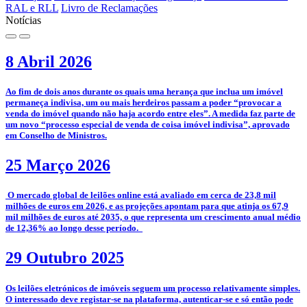
RAL e RLL
Livro de Reclamações
Notícias
8 Abril 2026
­Ao fim de dois anos durante os quais uma herança que inclua um imóvel
permaneça indivisa, um ou mais herdeiros passam a poder “provocar a
venda do imóvel quando não haja acordo entre eles”. A medida faz parte de
um novo “processo especial de venda de coisa imóvel indivisa”, aprovado
em Conselho de Ministros.
25 Março 2026
­­ O mercado global de leilões online está avaliado em cerca de 23,8 mil
milhões de euros em 2026, e as projeções apontam para que atinja os 67,9
mil milhões de euros até 2035, o que representa um crescimento anual médio
de 12,36% ao longo desse período.
29 Outubro 2025
­­Os leilões eletrónicos de imóveis seguem um processo relativamente simples.
O interessado deve registar-se na plataforma, autenticar-se e só então pode