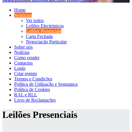
Home
Negócios
Ver todos
Leilões Electrónicos
Leilões Presenciais
Carta Fechada
Negociação Particular
Sobre nós
Notícias
Como vender
Contactos
Login
Criar registo
Termos e Condições
Política de Utilização e Segurança
Política de Cookies
RAL e RLL
Livro de Reclamações
Leilões Presenciais