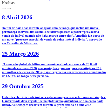
Notícias
8 Abril 2026
­Ao fim de dois anos durante os quais uma herança que inclua um imóvel
permaneça indivisa, um ou mais herdeiros passam a poder “provocar a
venda do imóvel quando não haja acordo entre eles”. A medida faz parte de
um novo “processo especial de venda de coisa imóvel indivisa”, aprovado
em Conselho de Ministros.
25 Março 2026
­­ O mercado global de leilões online está avaliado em cerca de 23,8 mil
milhões de euros em 2026, e as projeções apontam para que atinja os 67,9
mil milhões de euros até 2035, o que representa um crescimento anual médio
de 12,36% ao longo desse período.
29 Outubro 2025
­­Os leilões eletrónicos de imóveis seguem um processo relativamente simples.
O interessado deve registar-se na plataforma, autenticar-se e só então pode
licitar. As licitações decorrem durante o prazo fixado e o imóvel é