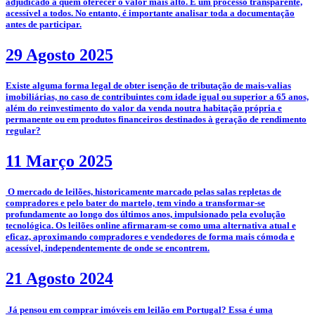
adjudicado a quem oferecer o valor mais alto. É um processo transparente,
acessível a todos. No entanto, é importante analisar toda a documentação
antes de participar.
29 Agosto 2025
­Existe alguma forma legal de obter isenção de tributação de mais-valias
imobiliárias, no caso de contribuintes com idade igual ou superior a 65 anos,
além do reinvestimento do valor da venda noutra habitação própria e
permanente ou em produtos financeiros destinados à geração de rendimento
regular?
11 Março 2025
­­­­ O mercado de leilões, historicamente marcado pelas salas repletas de
compradores e pelo bater do martelo, tem vindo a transformar-se
profundamente ao longo dos últimos anos, impulsionado pela evolução
tecnológica. Os leilões online afirmaram-se como uma alternativa atual e
eficaz, aproximando compradores e vendedores de forma mais cómoda e
acessível, independentemente de onde se encontrem.
21 Agosto 2024
­ Já pensou em comprar imóveis em leilão em Portugal? Essa é uma