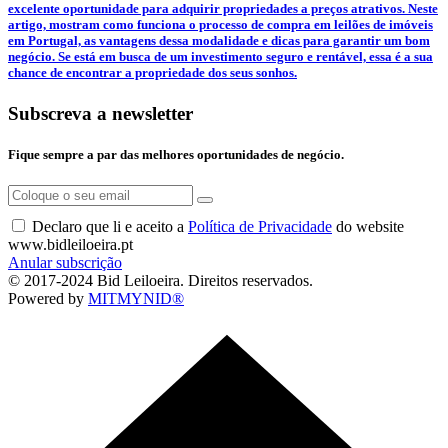
excelente oportunidade para adquirir propriedades a preços atrativos. Neste
artigo, mostram como funciona o processo de compra em leilões de imóveis
em Portugal, as vantagens dessa modalidade e dicas para garantir um bom
negócio. Se está em busca de um investimento seguro e rentável, essa é a sua
chance de encontrar a propriedade dos seus sonhos.
Subscreva a newsletter
Fique sempre a par das melhores oportunidades de negócio.
Declaro que li e aceito a
Política de Privacidade
do website
www.bidleiloeira.pt
Anular subscrição
© 2017-2024 Bid Leiloeira. Direitos reservados.
Powered by
MITMYNID®