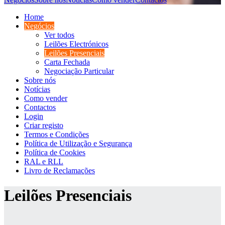
Home
Negócios
Ver todos
Leilões Electrónicos
Leilões Presenciais
Carta Fechada
Negociação Particular
Sobre nós
Notícias
Como vender
Contactos
Login
Criar registo
Termos e Condições
Política de Utilização e Segurança
Política de Cookies
RAL e RLL
Livro de Reclamações
Leilões Presenciais