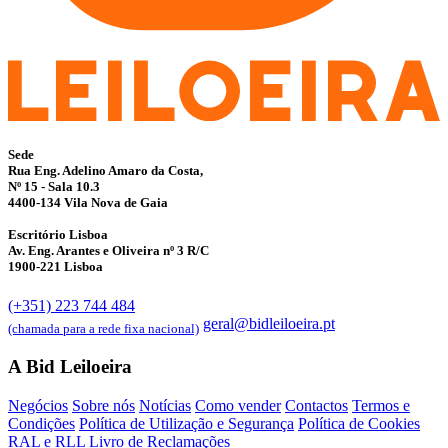
Sede
Rua Eng. Adelino Amaro da Costa,
Nº 15 - Sala 10.3
4400-134 Vila Nova de Gaia
Escritório Lisboa
Av. Eng. Arantes e Oliveira nº 3 R/C
1900-221 Lisboa
(+351) 223 744 484
geral@bidleiloeira.pt
(chamada para a rede fixa nacional)
A Bid Leiloeira
Negócios
Sobre nós
Notícias
Como vender
Contactos
Termos e
Condições
Política de Utilização e Segurança
Política de Cookies
RAL e RLL
Livro de Reclamações