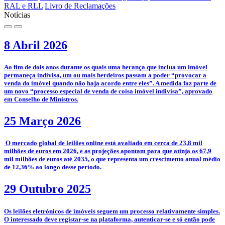
RAL e RLL
Livro de Reclamações
Notícias
8 Abril 2026
­Ao fim de dois anos durante os quais uma herança que inclua um imóvel
permaneça indivisa, um ou mais herdeiros passam a poder “provocar a
venda do imóvel quando não haja acordo entre eles”. A medida faz parte de
um novo “processo especial de venda de coisa imóvel indivisa”, aprovado
em Conselho de Ministros.
25 Março 2026
­­ O mercado global de leilões online está avaliado em cerca de 23,8 mil
milhões de euros em 2026, e as projeções apontam para que atinja os 67,9
mil milhões de euros até 2035, o que representa um crescimento anual médio
de 12,36% ao longo desse período.
29 Outubro 2025
­­Os leilões eletrónicos de imóveis seguem um processo relativamente simples.
O interessado deve registar-se na plataforma, autenticar-se e só então pode