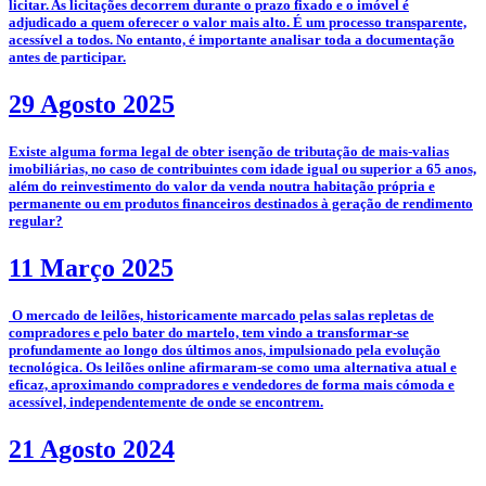
licitar. As licitações decorrem durante o prazo fixado e o imóvel é
adjudicado a quem oferecer o valor mais alto. É um processo transparente,
acessível a todos. No entanto, é importante analisar toda a documentação
antes de participar.
29 Agosto 2025
­Existe alguma forma legal de obter isenção de tributação de mais-valias
imobiliárias, no caso de contribuintes com idade igual ou superior a 65 anos,
além do reinvestimento do valor da venda noutra habitação própria e
permanente ou em produtos financeiros destinados à geração de rendimento
regular?
11 Março 2025
­­­­ O mercado de leilões, historicamente marcado pelas salas repletas de
compradores e pelo bater do martelo, tem vindo a transformar-se
profundamente ao longo dos últimos anos, impulsionado pela evolução
tecnológica. Os leilões online afirmaram-se como uma alternativa atual e
eficaz, aproximando compradores e vendedores de forma mais cómoda e
acessível, independentemente de onde se encontrem.
21 Agosto 2024