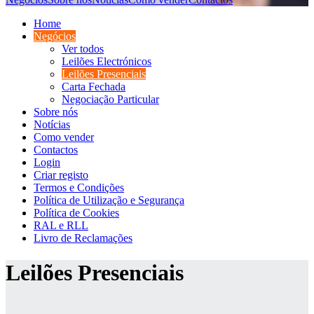
Home
Negócios
Ver todos
Leilões Electrónicos
Leilões Presenciais
Carta Fechada
Negociação Particular
Sobre nós
Notícias
Como vender
Contactos
Login
Criar registo
Termos e Condições
Política de Utilização e Segurança
Política de Cookies
RAL e RLL
Livro de Reclamações
Leilões Presenciais