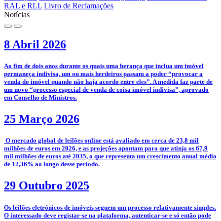
RAL e RLL
Livro de Reclamações
Notícias
8 Abril 2026
­Ao fim de dois anos durante os quais uma herança que inclua um imóvel
permaneça indivisa, um ou mais herdeiros passam a poder “provocar a
venda do imóvel quando não haja acordo entre eles”. A medida faz parte de
um novo “processo especial de venda de coisa imóvel indivisa”, aprovado
em Conselho de Ministros.
25 Março 2026
­­ O mercado global de leilões online está avaliado em cerca de 23,8 mil
milhões de euros em 2026, e as projeções apontam para que atinja os 67,9
mil milhões de euros até 2035, o que representa um crescimento anual médio
de 12,36% ao longo desse período.
29 Outubro 2025
­­Os leilões eletrónicos de imóveis seguem um processo relativamente simples.
O interessado deve registar-se na plataforma, autenticar-se e só então pode