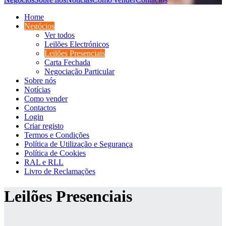
Home
Negócios
Ver todos
Leilões Electrónicos
Leilões Presenciais
Carta Fechada
Negociação Particular
Sobre nós
Notícias
Como vender
Contactos
Login
Criar registo
Termos e Condições
Política de Utilização e Segurança
Política de Cookies
RAL e RLL
Livro de Reclamações
Leilões Presenciais