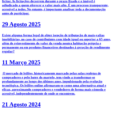
licitar. As licitações decorrem durante o prazo fixado e o imóvel é
adjudicado a quem oferecer o valor mais alto. É um processo transparente,
acessível a todos. No entanto, é importante analisar toda a documentação
antes de participar.
29 Agosto 2025
­Existe alguma forma legal de obter isenção de tributação de mais-valias
imobiliárias, no caso de contribuintes com idade igual ou superior a 65 anos,
além do reinvestimento do valor da venda noutra habitação própria e
permanente ou em produtos financeiros destinados à geração de rendimento
regular?
11 Março 2025
­­­­ O mercado de leilões, historicamente marcado pelas salas repletas de
compradores e pelo bater do martelo, tem vindo a transformar-se
profundamente ao longo dos últimos anos, impulsionado pela evolução
tecnológica. Os leilões online afirmaram-se como uma alternativa atual e
eficaz, aproximando compradores e vendedores de forma mais cómoda e
acessível, independentemente de onde se encontrem.
21 Agosto 2024