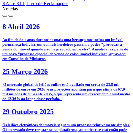
RAL e RLL
Livro de Reclamações
Notícias
8 Abril 2026
­Ao fim de dois anos durante os quais uma herança que inclua um imóvel
permaneça indivisa, um ou mais herdeiros passam a poder “provocar a
venda do imóvel quando não haja acordo entre eles”. A medida faz parte de
um novo “processo especial de venda de coisa imóvel indivisa”, aprovado
em Conselho de Ministros.
25 Março 2026
­­ O mercado global de leilões online está avaliado em cerca de 23,8 mil
milhões de euros em 2026, e as projeções apontam para que atinja os 67,9
mil milhões de euros até 2035, o que representa um crescimento anual médio
de 12,36% ao longo desse período.
29 Outubro 2025
­­Os leilões eletrónicos de imóveis seguem um processo relativamente simples.
O interessado deve registar-se na plataforma, autenticar-se e só então pode