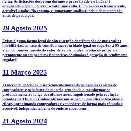
licitar. As licitações decorrem durante o prazo fixado e o imóvel é
adjudicado a quem oferecer o valor mais alto. É um processo transparente,
acessível a todos. No entanto, é importante analisar toda a documentação
antes de participar.
29 Agosto 2025
­Existe alguma forma legal de obter isenção de tributação de mais-valias
imobiliárias, no caso de contribuintes com idade igual ou superior a 65 anos,
além do reinvestimento do valor da venda noutra habitação própria e
permanente ou em produtos financeiros destinados à geração de rendimento
regular?
11 Março 2025
­­­­ O mercado de leilões, historicamente marcado pelas salas repletas de
compradores e pelo bater do martelo, tem vindo a transformar-se
profundamente ao longo dos últimos anos, impulsionado pela evolução
tecnológica. Os leilões online afirmaram-se como uma alternativa atual e
eficaz, aproximando compradores e vendedores de forma mais cómoda e
acessível, independentemente de onde se encontrem.
21 Agosto 2024