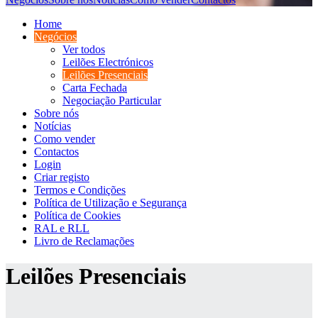
Home
Negócios
Ver todos
Leilões Electrónicos
Leilões Presenciais
Carta Fechada
Negociação Particular
Sobre nós
Notícias
Como vender
Contactos
Login
Criar registo
Termos e Condições
Política de Utilização e Segurança
Política de Cookies
RAL e RLL
Livro de Reclamações
Leilões Presenciais