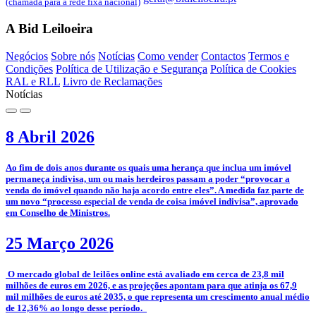
(chamada para a rede fixa nacional)
A Bid Leiloeira
Negócios
Sobre nós
Notícias
Como vender
Contactos
Termos e
Condições
Política de Utilização e Segurança
Política de Cookies
RAL e RLL
Livro de Reclamações
Notícias
8 Abril 2026
­Ao fim de dois anos durante os quais uma herança que inclua um imóvel
permaneça indivisa, um ou mais herdeiros passam a poder “provocar a
venda do imóvel quando não haja acordo entre eles”. A medida faz parte de
um novo “processo especial de venda de coisa imóvel indivisa”, aprovado
em Conselho de Ministros.
25 Março 2026
­­ O mercado global de leilões online está avaliado em cerca de 23,8 mil
milhões de euros em 2026, e as projeções apontam para que atinja os 67,9
mil milhões de euros até 2035, o que representa um crescimento anual médio
de 12,36% ao longo desse período.