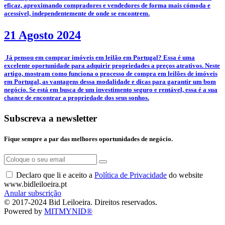
eficaz, aproximando compradores e vendedores de forma mais cómoda e
acessível, independentemente de onde se encontrem.
21 Agosto 2024
­ Já pensou em comprar imóveis em leilão em Portugal? Essa é uma
excelente oportunidade para adquirir propriedades a preços atrativos. Neste
artigo, mostram como funciona o processo de compra em leilões de imóveis
em Portugal, as vantagens dessa modalidade e dicas para garantir um bom
negócio. Se está em busca de um investimento seguro e rentável, essa é a sua
chance de encontrar a propriedade dos seus sonhos.
Subscreva a newsletter
Fique sempre a par das melhores oportunidades de negócio.
Declaro que li e aceito a
Política de Privacidade
do website
www.bidleiloeira.pt
Anular subscrição
© 2017-2024 Bid Leiloeira. Direitos reservados.
Powered by
MITMYNID®