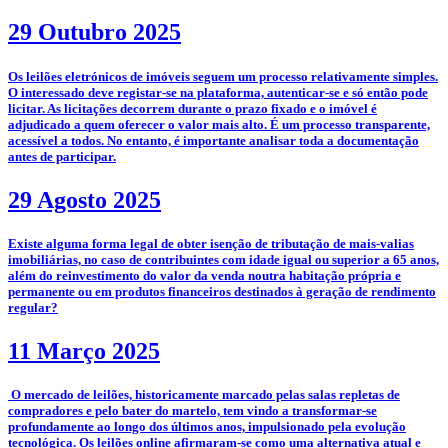
29 Outubro 2025
­­Os leilões eletrónicos de imóveis seguem um processo relativamente simples.
O interessado deve registar-se na plataforma, autenticar-se e só então pode
licitar. As licitações decorrem durante o prazo fixado e o imóvel é
adjudicado a quem oferecer o valor mais alto. É um processo transparente,
acessível a todos. No entanto, é importante analisar toda a documentação
antes de participar.
29 Agosto 2025
­Existe alguma forma legal de obter isenção de tributação de mais-valias
imobiliárias, no caso de contribuintes com idade igual ou superior a 65 anos,
além do reinvestimento do valor da venda noutra habitação própria e
permanente ou em produtos financeiros destinados à geração de rendimento
regular?
11 Março 2025
­­­­ O mercado de leilões, historicamente marcado pelas salas repletas de
compradores e pelo bater do martelo, tem vindo a transformar-se
profundamente ao longo dos últimos anos, impulsionado pela evolução
tecnológica. Os leilões online afirmaram-se como uma alternativa atual e