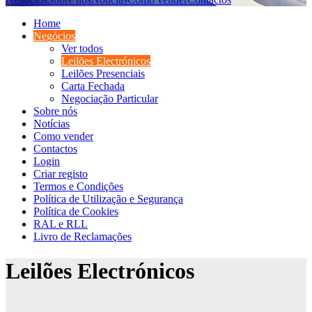
Home
Negócios
Ver todos
Leilões Electrónicos
Leilões Presenciais
Carta Fechada
Negociação Particular
Sobre nós
Notícias
Como vender
Contactos
Login
Criar registo
Termos e Condições
Política de Utilização e Segurança
Política de Cookies
RAL e RLL
Livro de Reclamações
Leilões Electrónicos