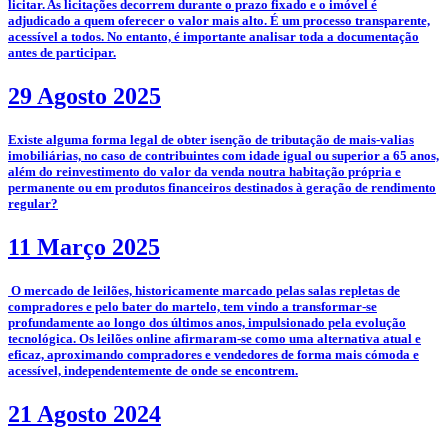
licitar. As licitações decorrem durante o prazo fixado e o imóvel é
adjudicado a quem oferecer o valor mais alto. É um processo transparente,
acessível a todos. No entanto, é importante analisar toda a documentação
antes de participar.
29 Agosto 2025
­Existe alguma forma legal de obter isenção de tributação de mais-valias
imobiliárias, no caso de contribuintes com idade igual ou superior a 65 anos,
além do reinvestimento do valor da venda noutra habitação própria e
permanente ou em produtos financeiros destinados à geração de rendimento
regular?
11 Março 2025
­­­­ O mercado de leilões, historicamente marcado pelas salas repletas de
compradores e pelo bater do martelo, tem vindo a transformar-se
profundamente ao longo dos últimos anos, impulsionado pela evolução
tecnológica. Os leilões online afirmaram-se como uma alternativa atual e
eficaz, aproximando compradores e vendedores de forma mais cómoda e
acessível, independentemente de onde se encontrem.
21 Agosto 2024