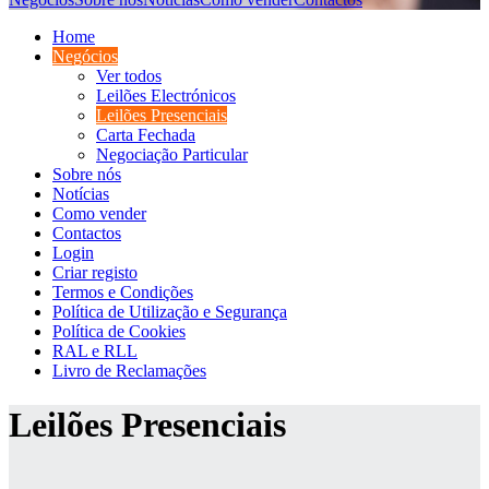
Home
Negócios
Ver todos
Leilões Electrónicos
Leilões Presenciais
Carta Fechada
Negociação Particular
Sobre nós
Notícias
Como vender
Contactos
Login
Criar registo
Termos e Condições
Política de Utilização e Segurança
Política de Cookies
RAL e RLL
Livro de Reclamações
Leilões Presenciais