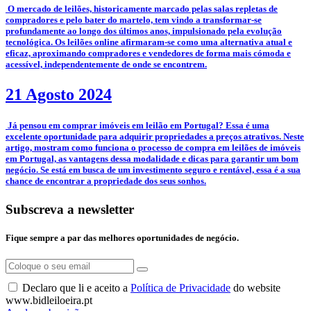
­­­­ O mercado de leilões, historicamente marcado pelas salas repletas de
compradores e pelo bater do martelo, tem vindo a transformar-se
profundamente ao longo dos últimos anos, impulsionado pela evolução
tecnológica. Os leilões online afirmaram-se como uma alternativa atual e
eficaz, aproximando compradores e vendedores de forma mais cómoda e
acessível, independentemente de onde se encontrem.
21 Agosto 2024
­ Já pensou em comprar imóveis em leilão em Portugal? Essa é uma
excelente oportunidade para adquirir propriedades a preços atrativos. Neste
artigo, mostram como funciona o processo de compra em leilões de imóveis
em Portugal, as vantagens dessa modalidade e dicas para garantir um bom
negócio. Se está em busca de um investimento seguro e rentável, essa é a sua
chance de encontrar a propriedade dos seus sonhos.
Subscreva a newsletter
Fique sempre a par das melhores oportunidades de negócio.
Declaro que li e aceito a
Política de Privacidade
do website
www.bidleiloeira.pt