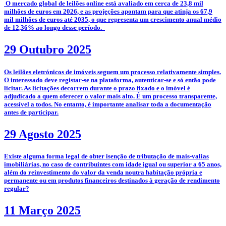
­­ O mercado global de leilões online está avaliado em cerca de 23,8 mil
milhões de euros em 2026, e as projeções apontam para que atinja os 67,9
mil milhões de euros até 2035, o que representa um crescimento anual médio
de 12,36% ao longo desse período.
29 Outubro 2025
­­Os leilões eletrónicos de imóveis seguem um processo relativamente simples.
O interessado deve registar-se na plataforma, autenticar-se e só então pode
licitar. As licitações decorrem durante o prazo fixado e o imóvel é
adjudicado a quem oferecer o valor mais alto. É um processo transparente,
acessível a todos. No entanto, é importante analisar toda a documentação
antes de participar.
29 Agosto 2025
­Existe alguma forma legal de obter isenção de tributação de mais-valias
imobiliárias, no caso de contribuintes com idade igual ou superior a 65 anos,
além do reinvestimento do valor da venda noutra habitação própria e
permanente ou em produtos financeiros destinados à geração de rendimento
regular?
11 Março 2025