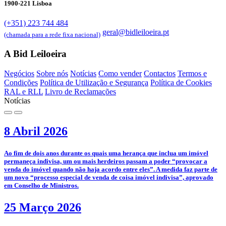
1900-221 Lisboa
(+351) 223 744 484
geral@bidleiloeira.pt
(chamada para a rede fixa nacional)
A Bid Leiloeira
Negócios
Sobre nós
Notícias
Como vender
Contactos
Termos e
Condições
Política de Utilização e Segurança
Política de Cookies
RAL e RLL
Livro de Reclamações
Notícias
8 Abril 2026
­Ao fim de dois anos durante os quais uma herança que inclua um imóvel
permaneça indivisa, um ou mais herdeiros passam a poder “provocar a
venda do imóvel quando não haja acordo entre eles”. A medida faz parte de
um novo “processo especial de venda de coisa imóvel indivisa”, aprovado
em Conselho de Ministros.
25 Março 2026