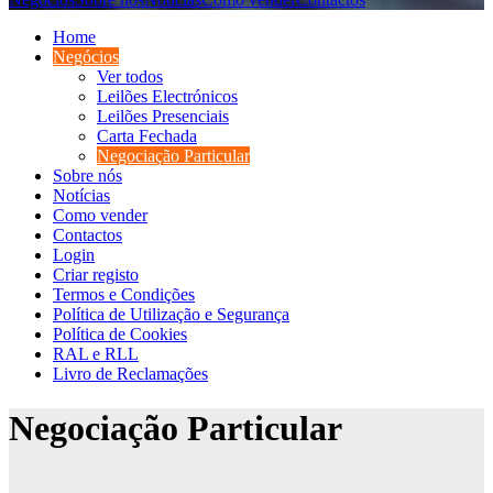
Home
Negócios
Ver todos
Leilões Electrónicos
Leilões Presenciais
Carta Fechada
Negociação Particular
Sobre nós
Notícias
Como vender
Contactos
Login
Criar registo
Termos e Condições
Política de Utilização e Segurança
Política de Cookies
RAL e RLL
Livro de Reclamações
Negociação Particular