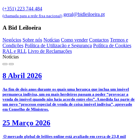
(+351) 223 744 484
geral@bidleiloeira.pt
(chamada para a rede fixa nacional)
A Bid Leiloeira
Negócios
Sobre nós
Notícias
Como vender
Contactos
Termos e
Condições
Política de Utilização e Segurança
Política de Cookies
RAL e RLL
Livro de Reclamações
Notícias
8 Abril 2026
­Ao fim de dois anos durante os quais uma herança que inclua um imóvel
permaneça indivisa, um ou mais herdeiros passam a poder “provocar a
venda do imóvel quando não haja acordo entre eles”. A medida faz parte de
um novo “processo especial de venda de coisa imóvel indivisa”, aprovado
em Conselho de Ministros.
25 Março 2026
­­ O mercado global de leilões online está avaliado em cerca de 23,8 mil