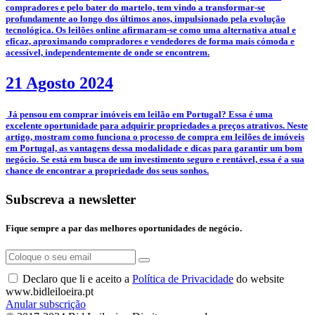
compradores e pelo bater do martelo, tem vindo a transformar-se
profundamente ao longo dos últimos anos, impulsionado pela evolução
tecnológica. Os leilões online afirmaram-se como uma alternativa atual e
eficaz, aproximando compradores e vendedores de forma mais cómoda e
acessível, independentemente de onde se encontrem.
21 Agosto 2024
­ Já pensou em comprar imóveis em leilão em Portugal? Essa é uma
excelente oportunidade para adquirir propriedades a preços atrativos. Neste
artigo, mostram como funciona o processo de compra em leilões de imóveis
em Portugal, as vantagens dessa modalidade e dicas para garantir um bom
negócio. Se está em busca de um investimento seguro e rentável, essa é a sua
chance de encontrar a propriedade dos seus sonhos.
Subscreva a newsletter
Fique sempre a par das melhores oportunidades de negócio.
Declaro que li e aceito a
Política de Privacidade
do website
www.bidleiloeira.pt
Anular subscrição