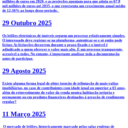
milhões de euros em 2026, e as projeções apontam para que atinja os 67,9
mil milhões de euros até 2035, o que representa um crescimento anual médio
de 12,36% ao longo desse período.
29 Outubro 2025
­­Os leilões eletrónicos de imóveis seguem um processo relativamente simples.
O interessado deve registar-se na plataforma, autenticar-se e só então pode
licitar. As licitações decorrem durante o prazo fixado e o imóvel é
adjudicado a quem oferecer o valor mais alto. É um processo transparente,
acessível a todos. No entanto, é importante analisar toda a documentação
antes de participar.
29 Agosto 2025
­Existe alguma forma legal de obter isenção de tributação de mais-valias
imobiliárias, no caso de contribuintes com idade igual ou superior a 65 anos,
além do reinvestimento do valor da venda noutra habitação própria e
permanente ou em produtos financeiros destinados à geração de rendimento
regular?
11 Março 2025
­­­­ O mercado de leilões, historicamente marcado pelas salas repletas de