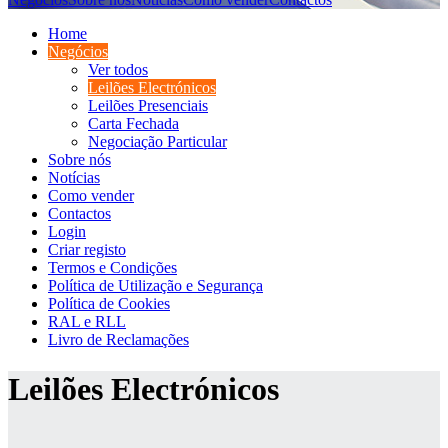
Home
Negócios
Ver todos
Leilões Electrónicos
Leilões Presenciais
Carta Fechada
Negociação Particular
Sobre nós
Notícias
Como vender
Contactos
Login
Criar registo
Termos e Condições
Política de Utilização e Segurança
Política de Cookies
RAL e RLL
Livro de Reclamações
Leilões Electrónicos