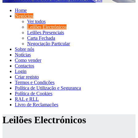
Home
Negócios
Ver todos
Leilões Electrónicos
Leilões Presenciais
Carta Fechada
Negociação Particular
Sobre nós
Notícias
Como vender
Contactos
Login
Criar registo
Termos e Condições
Política de Utilização e Segurança
Política de Cookies
RAL e RLL
Livro de Reclamações
Leilões Electrónicos