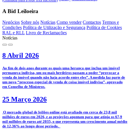
(chamada para a rede fixa nacional)
A Bid Leiloeira
Negócios
Sobre nós
Notícias
Como vender
Contactos
Termos e
Condições
Política de Utilização e Segurança
Política de Cookies
RAL e RLL
Livro de Reclamações
Notícias
8 Abril 2026
­Ao fim de dois anos durante os quais uma herança que inclua um imóvel
permaneça indivisa, um ou mais herdeiros passam a poder “provocar a
venda do imóvel quando não haja acordo entre eles”. A medida faz parte de
um novo “processo especial de venda de coisa imóvel indivisa”, aprovado
em Conselho de Ministros.
25 Março 2026
­­ O mercado global de leilões online está avaliado em cerca de 23,8 mil
milhões de euros em 2026, e as projeções apontam para que atinja os 67,9
mil milhões de euros até 2035, o que representa um crescimento anual médio
de 12,36% ao longo desse período.