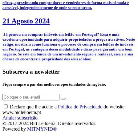
eficaz, aproximando compradores e vendedores de forma mais cómoda e
acessível, independentemente de onde se encontrem.
21 Agosto 2024
­ Já pensou em comprar imóveis em leilão em Portugal? Essa é uma
excelente oportunidade para adquirir propriedades a preços atrativos. Neste
artigo, mostram como funciona o processo de compra em leilões de imóveis
em Portugal, as vantagens dessa modalidade e dicas para garantir um bom
negócio. Se está em busca de um investimento seguro e rentável, essa é a sua
chance de encontrar a propriedade dos seus sonhos.
Subscreva a newsletter
Fique sempre a par das melhores oportunidades de negócio.
Declaro que li e aceito a
Política de Privacidade
do website
www.bidleiloeira.pt
Anular subscrição
© 2017-2024 Bid Leiloeira. Direitos reservados.
Powered by
MITMYNID®