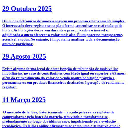
29 Outubro 2025
­­Os leilões eletrónicos de imóveis seguem um processo relativamente simples.
O interessado deve registar-se na plataforma, autenticar-se e só então pode
licitar. As licitações decorrem durante o prazo fixado e o imóvel é
adjudicado a quem oferecer o valor mais alto. É um processo transparente,
acessível a todos. No entanto, é importante analisar toda a documentação
antes de participar.
29 Agosto 2025
­Existe alguma forma legal de obter isenção de tributação de mais-valias
imobiliárias, no caso de contribuintes com idade igual ou superior a 65 anos,
além do reinvestimento do valor da venda noutra habitação própria e
permanente ou em produtos financeiros destinados à geração de rendimento
regular?
11 Março 2025
­­­­ O mercado de leilões, historicamente marcado pelas salas repletas de
compradores e pelo bater do martelo, tem vindo a transformar-se
profundamente ao longo dos últimos anos, impulsionado pela evolução
tecnológica. Os leilões online afirmaram-se como uma alternativa atual e