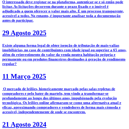
O interessado deve registar-se na plataforma, autenticar-se e só então pode
licitar. As licitações decorrem durante o prazo fixado e o imóvel é
adjudicado a quem oferecer o valor mais alto. É um processo transparente,
acessível a todos. No entanto, é importante analisar toda a documentação
antes de participar.
29 Agosto 2025
­Existe alguma forma legal de obter isenção de tributação de mais-valias
imobiliárias, no caso de contribuintes com idade igual ou superior a 65 anos,
além do reinvestimento do valor da venda noutra habitação própria e
permanente ou em produtos financeiros destinados à geração de rendimento
regular?
11 Março 2025
­­­­ O mercado de leilões, historicamente marcado pelas salas repletas de
compradores e pelo bater do martelo, tem vindo a transformar-se
profundamente ao longo dos últimos anos, impulsionado pela evolução
tecnológica. Os leilões online afirmaram-se como uma alternativa atual e
eficaz, aproximando compradores e vendedores de forma mais cómoda e
acessível, independentemente de onde se encontrem.
21 Agosto 2024