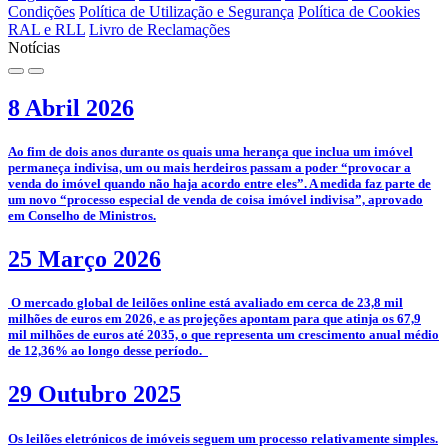
Condições
Política de Utilização e Segurança
Política de Cookies
RAL e RLL
Livro de Reclamações
Notícias
8 Abril 2026
­Ao fim de dois anos durante os quais uma herança que inclua um imóvel
permaneça indivisa, um ou mais herdeiros passam a poder “provocar a
venda do imóvel quando não haja acordo entre eles”. A medida faz parte de
um novo “processo especial de venda de coisa imóvel indivisa”, aprovado
em Conselho de Ministros.
25 Março 2026
­­ O mercado global de leilões online está avaliado em cerca de 23,8 mil
milhões de euros em 2026, e as projeções apontam para que atinja os 67,9
mil milhões de euros até 2035, o que representa um crescimento anual médio
de 12,36% ao longo desse período.
29 Outubro 2025
­­Os leilões eletrónicos de imóveis seguem um processo relativamente simples.