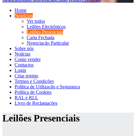
Home
Negócios
Ver todos
Leilões Electrónicos
Leilões Presenciais
Carta Fechada
Negociação Particular
Sobre nós
Notícias
Como vender
Contactos
Login
Criar registo
Termos e Condições
Política de Utilização e Segurança
Política de Cookies
RAL e RLL
Livro de Reclamações
Leilões Presenciais