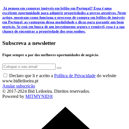
­ Já pensou em comprar imóveis em leilão em Portugal? Essa é uma
excelente oportunidade para adquirir propriedades a preços atrativos. Neste
artigo, mostram como funciona o processo de compra em leilões de imóveis
em Portugal, as vantagens dessa modalidade e dicas para garantir um bom
negócio. Se está em busca de um investimento seguro e rentável, essa é a sua
chance de encontrar a propriedade dos seus sonhos.
Subscreva a newsletter
Fique sempre a par das melhores oportunidades de negócio.
Declaro que li e aceito a
Política de Privacidade
do website
www.bidleiloeira.pt
Anular subscrição
© 2017-2024 Bid Leiloeira. Direitos reservados.
Powered by
MITMYNID®