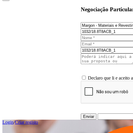
Negociação Particula
Declaro que li e aceito 
Enviar
Login
/
Criar registo