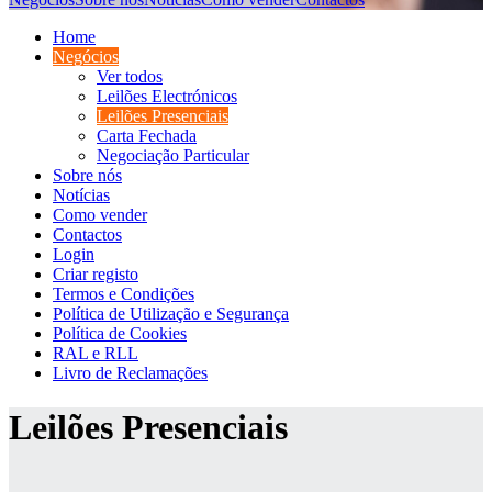
Home
Negócios
Ver todos
Leilões Electrónicos
Leilões Presenciais
Carta Fechada
Negociação Particular
Sobre nós
Notícias
Como vender
Contactos
Login
Criar registo
Termos e Condições
Política de Utilização e Segurança
Política de Cookies
RAL e RLL
Livro de Reclamações
Leilões Presenciais