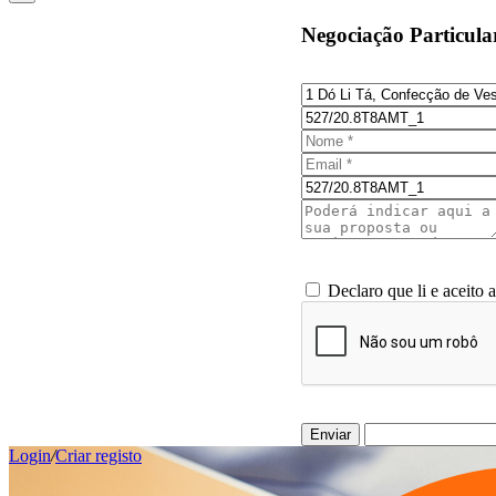
Negociação Particula
Declaro que li e aceito 
Enviar
Login
/
Criar registo