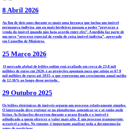
8 Abril 2026
­Ao fim de dois anos durante os quais uma herança que inclua um imóvel
permaneça indivisa, um ou mais herdeiros passam a poder “provocar a
venda do imóvel quando não haja acordo entre eles”. A medida faz parte de
um novo “processo especial de venda de coisa imóvel indivisa”, aprovado
em Conselho de Ministros.
25 Março 2026
­­ O mercado global de leilões online está avaliado em cerca de 23,8 mil
milhões de euros em 2026, e as projeções apontam para que atinja os 67,9
mil milhões de euros até 2035, o que representa um crescimento anual médio
de 12,36% ao longo desse período.
29 Outubro 2025
­­Os leilões eletrónicos de imóveis seguem um processo relativamente simples.
O interessado deve registar-se na plataforma, autenticar-se e só então pode
licitar. As licitações decorrem durante o prazo fixado e o imóvel é
adjudicado a quem oferecer o valor mais alto. É um processo transparente,
acessível a todos. No entanto, é importante analisar toda a documentação
antes de participar.