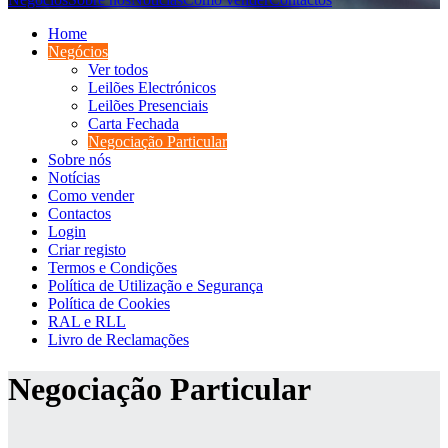
Home
Negócios
Ver todos
Leilões Electrónicos
Leilões Presenciais
Carta Fechada
Negociação Particular
Sobre nós
Notícias
Como vender
Contactos
Login
Criar registo
Termos e Condições
Política de Utilização e Segurança
Política de Cookies
RAL e RLL
Livro de Reclamações
Negociação Particular