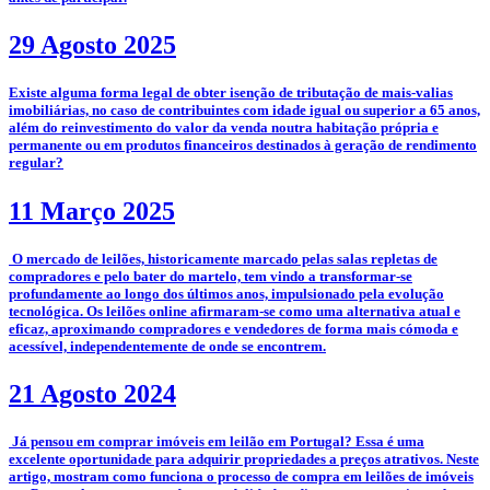
29 Agosto 2025
­Existe alguma forma legal de obter isenção de tributação de mais-valias
imobiliárias, no caso de contribuintes com idade igual ou superior a 65 anos,
além do reinvestimento do valor da venda noutra habitação própria e
permanente ou em produtos financeiros destinados à geração de rendimento
regular?
11 Março 2025
­­­­ O mercado de leilões, historicamente marcado pelas salas repletas de
compradores e pelo bater do martelo, tem vindo a transformar-se
profundamente ao longo dos últimos anos, impulsionado pela evolução
tecnológica. Os leilões online afirmaram-se como uma alternativa atual e
eficaz, aproximando compradores e vendedores de forma mais cómoda e
acessível, independentemente de onde se encontrem.
21 Agosto 2024
­ Já pensou em comprar imóveis em leilão em Portugal? Essa é uma
excelente oportunidade para adquirir propriedades a preços atrativos. Neste
artigo, mostram como funciona o processo de compra em leilões de imóveis