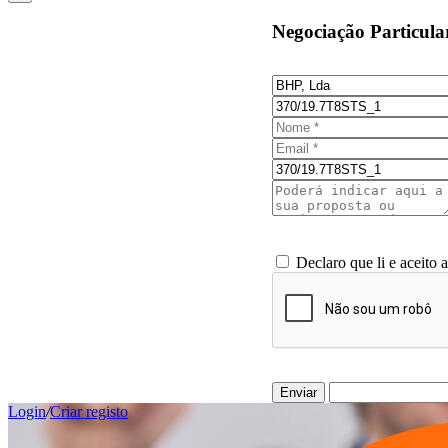
Negociação Particula
Declaro que li e aceito 
Enviar
Login
/
Criar registo