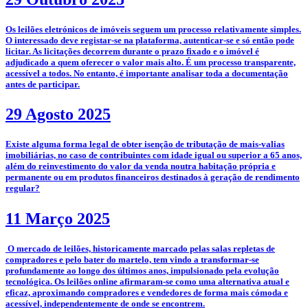
­­Os leilões eletrónicos de imóveis seguem um processo relativamente simples.
O interessado deve registar-se na plataforma, autenticar-se e só então pode
licitar. As licitações decorrem durante o prazo fixado e o imóvel é
adjudicado a quem oferecer o valor mais alto. É um processo transparente,
acessível a todos. No entanto, é importante analisar toda a documentação
antes de participar.
29 Agosto 2025
­Existe alguma forma legal de obter isenção de tributação de mais-valias
imobiliárias, no caso de contribuintes com idade igual ou superior a 65 anos,
além do reinvestimento do valor da venda noutra habitação própria e
permanente ou em produtos financeiros destinados à geração de rendimento
regular?
11 Março 2025
­­­­ O mercado de leilões, historicamente marcado pelas salas repletas de
compradores e pelo bater do martelo, tem vindo a transformar-se
profundamente ao longo dos últimos anos, impulsionado pela evolução
tecnológica. Os leilões online afirmaram-se como uma alternativa atual e
eficaz, aproximando compradores e vendedores de forma mais cómoda e
acessível, independentemente de onde se encontrem.