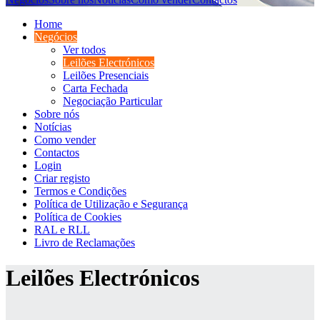
Home
Negócios
Ver todos
Leilões Electrónicos
Leilões Presenciais
Carta Fechada
Negociação Particular
Sobre nós
Notícias
Como vender
Contactos
Login
Criar registo
Termos e Condições
Política de Utilização e Segurança
Política de Cookies
RAL e RLL
Livro de Reclamações
Leilões Electrónicos