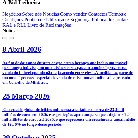
A Bid Leiloeira
Negócios
Sobre nós
Notícias
Como vender
Contactos
Termos e
Condições
Política de Utilização e Segurança
Política de Cookies
RAL e RLL
Livro de Reclamações
Notícias
8 Abril 2026
­Ao fim de dois anos durante os quais uma herança que inclua um imóvel
permaneça indivisa, um ou mais herdeiros passam a poder “provocar a
venda do imóvel quando não haja acordo entre eles”. A medida faz parte de
um novo “processo especial de venda de coisa imóvel indivisa”, aprovado
em Conselho de Ministros.
25 Março 2026
­­ O mercado global de leilões online está avaliado em cerca de 23,8 mil
milhões de euros em 2026, e as projeções apontam para que atinja os 67,9
mil milhões de euros até 2035, o que representa um crescimento anual médio
de 12,36% ao longo desse período.
29 Outubro 2025