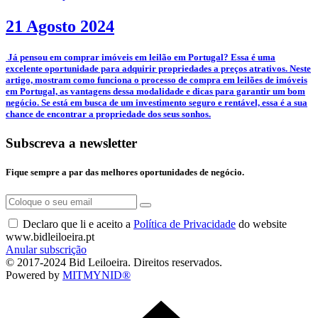
21 Agosto 2024
­ Já pensou em comprar imóveis em leilão em Portugal? Essa é uma
excelente oportunidade para adquirir propriedades a preços atrativos. Neste
artigo, mostram como funciona o processo de compra em leilões de imóveis
em Portugal, as vantagens dessa modalidade e dicas para garantir um bom
negócio. Se está em busca de um investimento seguro e rentável, essa é a sua
chance de encontrar a propriedade dos seus sonhos.
Subscreva a newsletter
Fique sempre a par das melhores oportunidades de negócio.
Declaro que li e aceito a
Política de Privacidade
do website
www.bidleiloeira.pt
Anular subscrição
© 2017-2024 Bid Leiloeira. Direitos reservados.
Powered by
MITMYNID®