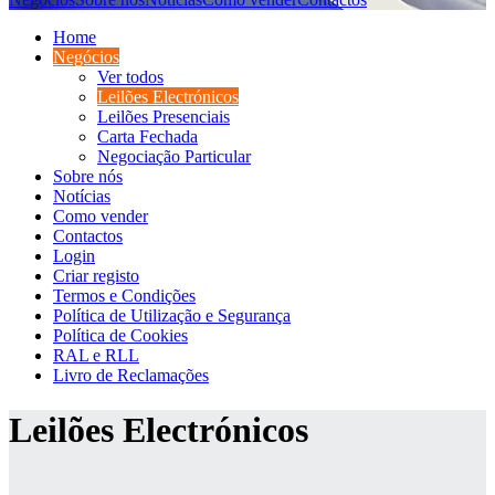
Home
Negócios
Ver todos
Leilões Electrónicos
Leilões Presenciais
Carta Fechada
Negociação Particular
Sobre nós
Notícias
Como vender
Contactos
Login
Criar registo
Termos e Condições
Política de Utilização e Segurança
Política de Cookies
RAL e RLL
Livro de Reclamações
Leilões Electrónicos