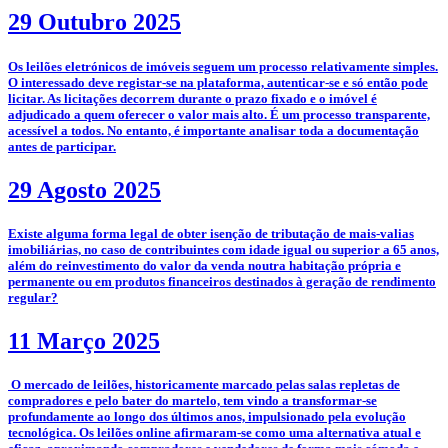
29 Outubro 2025
­­Os leilões eletrónicos de imóveis seguem um processo relativamente simples.
O interessado deve registar-se na plataforma, autenticar-se e só então pode
licitar. As licitações decorrem durante o prazo fixado e o imóvel é
adjudicado a quem oferecer o valor mais alto. É um processo transparente,
acessível a todos. No entanto, é importante analisar toda a documentação
antes de participar.
29 Agosto 2025
­Existe alguma forma legal de obter isenção de tributação de mais-valias
imobiliárias, no caso de contribuintes com idade igual ou superior a 65 anos,
além do reinvestimento do valor da venda noutra habitação própria e
permanente ou em produtos financeiros destinados à geração de rendimento
regular?
11 Março 2025
­­­­ O mercado de leilões, historicamente marcado pelas salas repletas de
compradores e pelo bater do martelo, tem vindo a transformar-se
profundamente ao longo dos últimos anos, impulsionado pela evolução
tecnológica. Os leilões online afirmaram-se como uma alternativa atual e