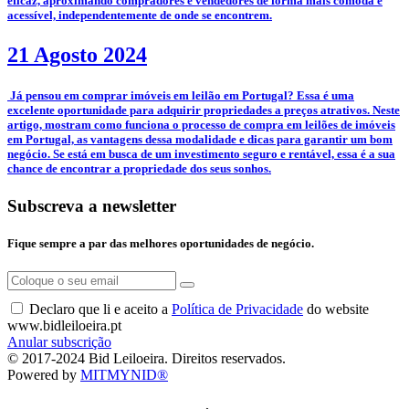
eficaz, aproximando compradores e vendedores de forma mais cómoda e
acessível, independentemente de onde se encontrem.
21 Agosto 2024
­ Já pensou em comprar imóveis em leilão em Portugal? Essa é uma
excelente oportunidade para adquirir propriedades a preços atrativos. Neste
artigo, mostram como funciona o processo de compra em leilões de imóveis
em Portugal, as vantagens dessa modalidade e dicas para garantir um bom
negócio. Se está em busca de um investimento seguro e rentável, essa é a sua
chance de encontrar a propriedade dos seus sonhos.
Subscreva a newsletter
Fique sempre a par das melhores oportunidades de negócio.
Declaro que li e aceito a
Política de Privacidade
do website
www.bidleiloeira.pt
Anular subscrição
© 2017-2024 Bid Leiloeira. Direitos reservados.
Powered by
MITMYNID®