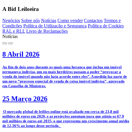
A Bid Leiloeira
Negócios
Sobre nós
Notícias
Como vender
Contactos
Termos e
Condições
Política de Utilização e Segurança
Política de Cookies
RAL e RLL
Livro de Reclamações
Notícias
8 Abril 2026
­Ao fim de dois anos durante os quais uma herança que inclua um imóvel
permaneça indivisa, um ou mais herdeiros passam a poder “provocar a
venda do imóvel quando não haja acordo entre eles”. A medida faz parte de
um novo “processo especial de venda de coisa imóvel indivisa”, aprovado
em Conselho de Ministros.
25 Março 2026
­­ O mercado global de leilões online está avaliado em cerca de 23,8 mil
milhões de euros em 2026, e as projeções apontam para que atinja os 67,9
mil milhões de euros até 2035, o que representa um crescimento anual médio
de 12,36% ao longo desse período.