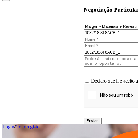
Negociação Particula
Declaro que li e aceito 
Enviar
Login
/
Criar registo