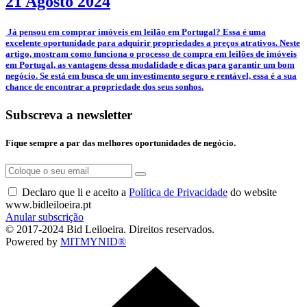
21 Agosto 2024
­ Já pensou em comprar imóveis em leilão em Portugal? Essa é uma
excelente oportunidade para adquirir propriedades a preços atrativos. Neste
artigo, mostram como funciona o processo de compra em leilões de imóveis
em Portugal, as vantagens dessa modalidade e dicas para garantir um bom
negócio. Se está em busca de um investimento seguro e rentável, essa é a sua
chance de encontrar a propriedade dos seus sonhos.
Subscreva a newsletter
Fique sempre a par das melhores oportunidades de negócio.
Declaro que li e aceito a
Política de Privacidade
do website
www.bidleiloeira.pt
Anular subscrição
© 2017-2024 Bid Leiloeira. Direitos reservados.
Powered by
MITMYNID®