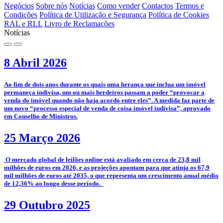
Negócios
Sobre nós
Notícias
Como vender
Contactos
Termos e
Condições
Política de Utilização e Segurança
Política de Cookies
RAL e RLL
Livro de Reclamações
Notícias
8 Abril 2026
­Ao fim de dois anos durante os quais uma herança que inclua um imóvel
permaneça indivisa, um ou mais herdeiros passam a poder “provocar a
venda do imóvel quando não haja acordo entre eles”. A medida faz parte de
um novo “processo especial de venda de coisa imóvel indivisa”, aprovado
em Conselho de Ministros.
25 Março 2026
­­ O mercado global de leilões online está avaliado em cerca de 23,8 mil
milhões de euros em 2026, e as projeções apontam para que atinja os 67,9
mil milhões de euros até 2035, o que representa um crescimento anual médio
de 12,36% ao longo desse período.
29 Outubro 2025