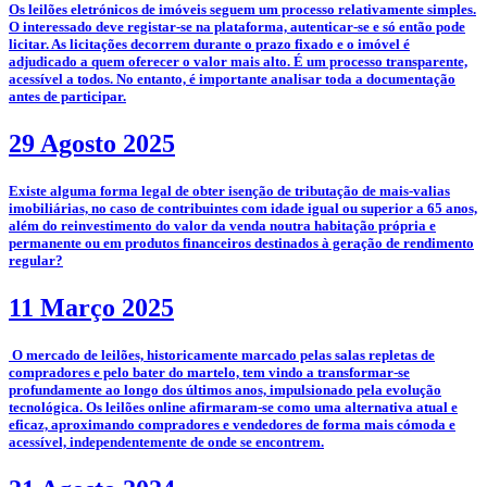
­­Os leilões eletrónicos de imóveis seguem um processo relativamente simples.
O interessado deve registar-se na plataforma, autenticar-se e só então pode
licitar. As licitações decorrem durante o prazo fixado e o imóvel é
adjudicado a quem oferecer o valor mais alto. É um processo transparente,
acessível a todos. No entanto, é importante analisar toda a documentação
antes de participar.
29 Agosto 2025
­Existe alguma forma legal de obter isenção de tributação de mais-valias
imobiliárias, no caso de contribuintes com idade igual ou superior a 65 anos,
além do reinvestimento do valor da venda noutra habitação própria e
permanente ou em produtos financeiros destinados à geração de rendimento
regular?
11 Março 2025
­­­­ O mercado de leilões, historicamente marcado pelas salas repletas de
compradores e pelo bater do martelo, tem vindo a transformar-se
profundamente ao longo dos últimos anos, impulsionado pela evolução
tecnológica. Os leilões online afirmaram-se como uma alternativa atual e
eficaz, aproximando compradores e vendedores de forma mais cómoda e
acessível, independentemente de onde se encontrem.