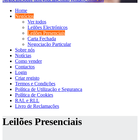
Home
Negócios
Ver todos
Leilões Electrónicos
Leilões Presenciais
Carta Fechada
Negociação Particular
Sobre nós
Notícias
Como vender
Contactos
Login
Criar registo
Termos e Condições
Política de Utilização e Segurança
Política de Cookies
RAL e RLL
Livro de Reclamações
Leilões Presenciais