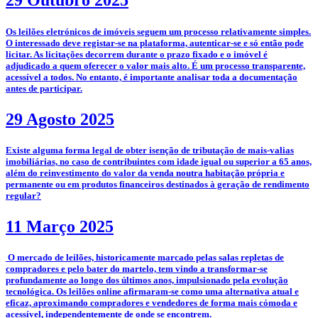
29 Outubro 2025
­­Os leilões eletrónicos de imóveis seguem um processo relativamente simples.
O interessado deve registar-se na plataforma, autenticar-se e só então pode
licitar. As licitações decorrem durante o prazo fixado e o imóvel é
adjudicado a quem oferecer o valor mais alto. É um processo transparente,
acessível a todos. No entanto, é importante analisar toda a documentação
antes de participar.
29 Agosto 2025
­Existe alguma forma legal de obter isenção de tributação de mais-valias
imobiliárias, no caso de contribuintes com idade igual ou superior a 65 anos,
além do reinvestimento do valor da venda noutra habitação própria e
permanente ou em produtos financeiros destinados à geração de rendimento
regular?
11 Março 2025
­­­­ O mercado de leilões, historicamente marcado pelas salas repletas de
compradores e pelo bater do martelo, tem vindo a transformar-se
profundamente ao longo dos últimos anos, impulsionado pela evolução
tecnológica. Os leilões online afirmaram-se como uma alternativa atual e
eficaz, aproximando compradores e vendedores de forma mais cómoda e
acessível, independentemente de onde se encontrem.