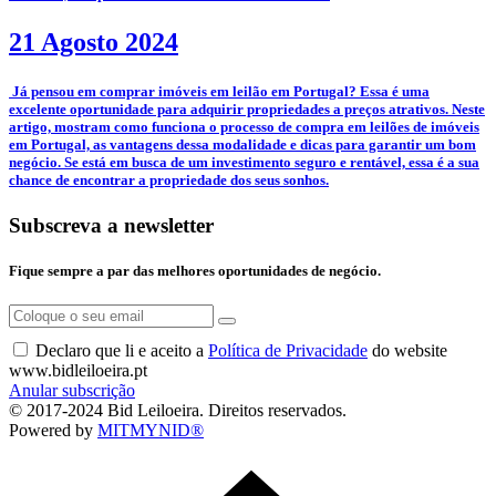
21 Agosto 2024
­ Já pensou em comprar imóveis em leilão em Portugal? Essa é uma
excelente oportunidade para adquirir propriedades a preços atrativos. Neste
artigo, mostram como funciona o processo de compra em leilões de imóveis
em Portugal, as vantagens dessa modalidade e dicas para garantir um bom
negócio. Se está em busca de um investimento seguro e rentável, essa é a sua
chance de encontrar a propriedade dos seus sonhos.
Subscreva a newsletter
Fique sempre a par das melhores oportunidades de negócio.
Declaro que li e aceito a
Política de Privacidade
do website
www.bidleiloeira.pt
Anular subscrição
© 2017-2024 Bid Leiloeira. Direitos reservados.
Powered by
MITMYNID®