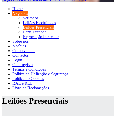
Home
Negócios
Ver todos
Leilões Electrónicos
Leilões Presenciais
Carta Fechada
Negociação Particular
Sobre nós
Notícias
Como vender
Contactos
Login
Criar registo
Termos e Condições
Política de Utilização e Segurança
Política de Cookies
RAL e RLL
Livro de Reclamações
Leilões Presenciais