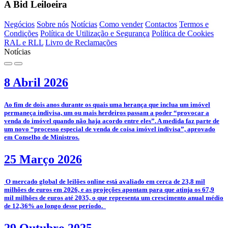
A Bid Leiloeira
Negócios
Sobre nós
Notícias
Como vender
Contactos
Termos e
Condições
Política de Utilização e Segurança
Política de Cookies
RAL e RLL
Livro de Reclamações
Notícias
8 Abril 2026
­Ao fim de dois anos durante os quais uma herança que inclua um imóvel
permaneça indivisa, um ou mais herdeiros passam a poder “provocar a
venda do imóvel quando não haja acordo entre eles”. A medida faz parte de
um novo “processo especial de venda de coisa imóvel indivisa”, aprovado
em Conselho de Ministros.
25 Março 2026
­­ O mercado global de leilões online está avaliado em cerca de 23,8 mil
milhões de euros em 2026, e as projeções apontam para que atinja os 67,9
mil milhões de euros até 2035, o que representa um crescimento anual médio
de 12,36% ao longo desse período.