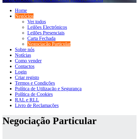
Home
Negócios
Ver todos
Leilões Electrónicos
Leilões Presenciais
Carta Fechada
Negociação Particular
Sobre nós
Notícias
Como vender
Contactos
Login
Criar registo
Termos e Condições
Política de Utilização e Segurança
Política de Cookies
RAL e RLL
Livro de Reclamações
Negociação Particular