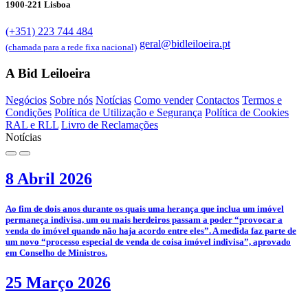
1900-221 Lisboa
(+351) 223 744 484
geral@bidleiloeira.pt
(chamada para a rede fixa nacional)
A Bid Leiloeira
Negócios
Sobre nós
Notícias
Como vender
Contactos
Termos e
Condições
Política de Utilização e Segurança
Política de Cookies
RAL e RLL
Livro de Reclamações
Notícias
8 Abril 2026
­Ao fim de dois anos durante os quais uma herança que inclua um imóvel
permaneça indivisa, um ou mais herdeiros passam a poder “provocar a
venda do imóvel quando não haja acordo entre eles”. A medida faz parte de
um novo “processo especial de venda de coisa imóvel indivisa”, aprovado
em Conselho de Ministros.
25 Março 2026