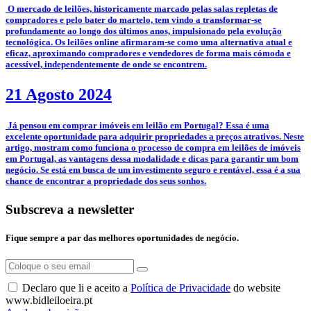
­­­­ O mercado de leilões, historicamente marcado pelas salas repletas de
compradores e pelo bater do martelo, tem vindo a transformar-se
profundamente ao longo dos últimos anos, impulsionado pela evolução
tecnológica. Os leilões online afirmaram-se como uma alternativa atual e
eficaz, aproximando compradores e vendedores de forma mais cómoda e
acessível, independentemente de onde se encontrem.
21 Agosto 2024
­ Já pensou em comprar imóveis em leilão em Portugal? Essa é uma
excelente oportunidade para adquirir propriedades a preços atrativos. Neste
artigo, mostram como funciona o processo de compra em leilões de imóveis
em Portugal, as vantagens dessa modalidade e dicas para garantir um bom
negócio. Se está em busca de um investimento seguro e rentável, essa é a sua
chance de encontrar a propriedade dos seus sonhos.
Subscreva a newsletter
Fique sempre a par das melhores oportunidades de negócio.
Declaro que li e aceito a
Política de Privacidade
do website
www.bidleiloeira.pt