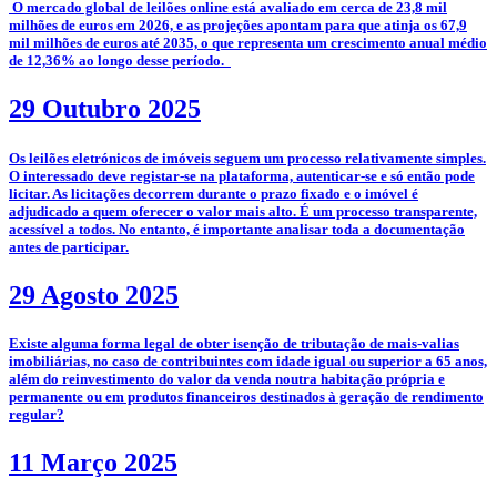
­­ O mercado global de leilões online está avaliado em cerca de 23,8 mil
milhões de euros em 2026, e as projeções apontam para que atinja os 67,9
mil milhões de euros até 2035, o que representa um crescimento anual médio
de 12,36% ao longo desse período.
29 Outubro 2025
­­Os leilões eletrónicos de imóveis seguem um processo relativamente simples.
O interessado deve registar-se na plataforma, autenticar-se e só então pode
licitar. As licitações decorrem durante o prazo fixado e o imóvel é
adjudicado a quem oferecer o valor mais alto. É um processo transparente,
acessível a todos. No entanto, é importante analisar toda a documentação
antes de participar.
29 Agosto 2025
­Existe alguma forma legal de obter isenção de tributação de mais-valias
imobiliárias, no caso de contribuintes com idade igual ou superior a 65 anos,
além do reinvestimento do valor da venda noutra habitação própria e
permanente ou em produtos financeiros destinados à geração de rendimento
regular?
11 Março 2025