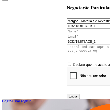
Negociação Particula
Declaro que li e aceito 
Enviar
Login
/
Criar registo